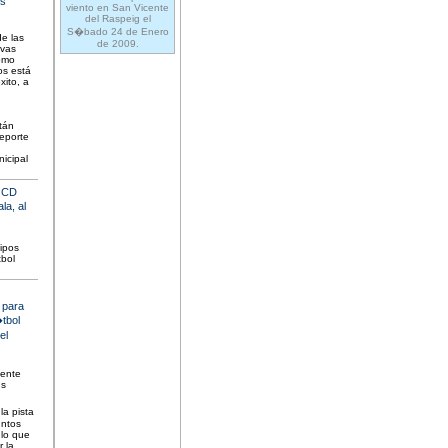
os
viento en San Vicente
del Raspeig el
S�bado 24 de Enero
e las
de 2009.
ivas
como
os está
xito, a
tán
eporte
nicipal
l CD
la, al
ipos
tbol
 para
�tbol
el
dente
.s
a pista
untos
 lo que
r la