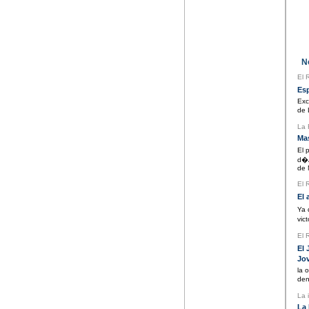
Not
El 
Esp
Exc
de 
La 
Mas
El 
d�A
de 
El 
El
Ya 
vic
El 
El
Jo
la 
den
La 
La 