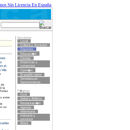
nos Sin Licencia En España
Secciones
Local
Cultura y Sociedad
Deportes
Educaci�n
ones
Fiestas
co
Empresas y
comercios
en el
 Vila
Opini�n
o
El pueblo opina
Semblanzas
Sanvicenteras
5 de
ó la
P�ginas
 Trofeo
Ocio
o entre
Salud y Belleza
Restauraci�n
ub
con un
Agenda
Veterinaria
Industria y
servicios
cuelas
Motor