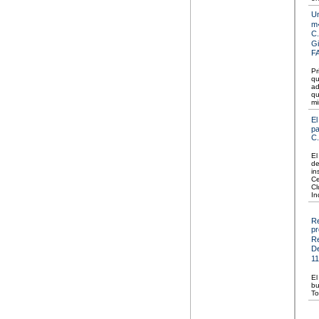
Un
m�
C.
Gi
F
Pr
qu
ad
qu
mi
El
pa
C.
El
de
in
Ce
Cl
In
Re
pr
Re
De
11
El
bu
To