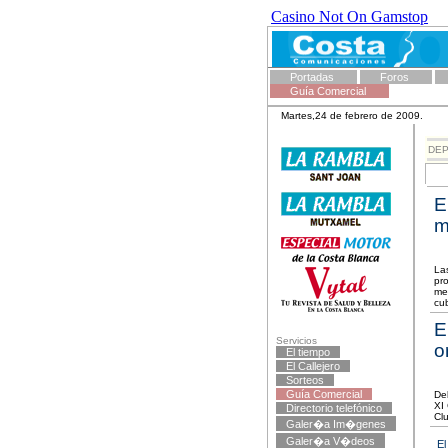
Casino Not On Gamstop
Portadas
Foros
Guía Comercial
Martes,24 de febrero de 2009.
DE
E
m
Las
pr
me
cu
E
Servicios
o
El tiempo
El Callejero
Sorteos
Guía Comercial
De
XI
Directorio telefónico
Cl
Galer�a Im�genes
Galer�a V�deos
El