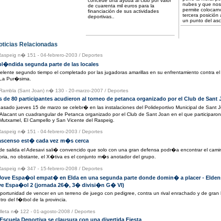
concede una ayuda al club por valor
nubes y que nos
de cuarenta mil euros para la
permite colocarn
financiación de sus actividades
tercera posición 
deportivas..
un punto del asc
icias Relacionadas
Raspeig n� 151 - 04-febrero-2003
/
Deportes
l�ndida segunda parte de las locales
elente segundo tiempo el completado por las jugadoras amarillas en su enfrentamiento contra el
La Pur�sima.
Rambla (Sant Joan) n� 130 - 20-marzo-2007
/
Deportes
 de 80 participantes acudieron al torneo de petanca organizado por el Club de Sant
pasado jueves 15 de marzo se celebr� en las instalaciones del Polideportivo Municipal de Sant 
lacant un cuadrangular de Petanca organizado por el Club de Sant Joan en el que participaron
Mutxamel, El Campello y San Vicente del Raspeig.
Raspeig n� 151 - 04-febrero-2003
/
Deportes
 ascenso est� cada vez m�s cerca
de salida el Adesavi sali� convencido que solo con una gran defensa podr�a encontrar el cami
toria, no obstante, el X�tiva es el conjunto m�s anotador del grupo.
Raspeig n� 347 - 15-febrero-2008
/
Deportes
 Jove Espa�ol empat� en Elda en una segunda parte donde domin� a placer - Elden
ve Espa�ol 2 (jornada 26�, 3� divisi�n G� VI)
oportunidad de vencer en un terreno de juego con pedigree, contra un rival enrachado y de gran h
tro del f�tbol de la provincia.
illeta n� 122 - 01-agosto-2008
/
Deportes
Escuela Deportiva se clausura con una divertida Fiesta