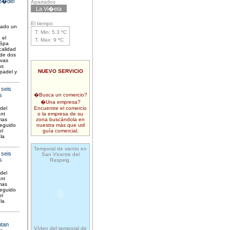
 p�del
Apartados
La Vi�eta
e
El tiempo
mado un
T. Min: 5.3 ºC
 el
T. Max: 9 ºC
 Spa
calidad
 de dos
ivas
as
NUEVO SERVICIO
padel y
 seis
s
�Busca un comercio?
�Una empresa?
 del
Encuentre el comercio
nt
o la empresa de su
imas
zona buscándola en
seguido
nuestra más que util
el
guía comercial.
la
Temporal de viento en
 seis
San Vicente del
s
Raspeig.
 del
nt
imas
seguido
el
la
ntan
Vídeo del temporal de