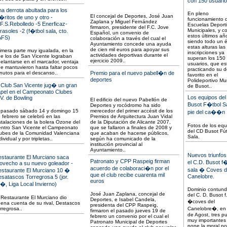
con 150 usuari
a derrota abultada para los
En pleno
El concejal de Deportes, José Juan
ritos de uno y otro -
funcionamiento d
Zaplana y Miguel Fernández
F.S.Rebolledo -5 Enerficaz-
Escuelas Deport
firmaron, presidente del F.C. Jove
Municipales, y 
rasoles -2 (f�tbol sala, cto.
Español, un convenio de
estos últimos añ
AFS)
colaboración a través del cual el
siendo todo un é
Ayuntamiento concede una ayuda
estas alturas las
de cien mil euros para apoyar sus
imera parte muy igualada, en la
inscripciones ya
actividades deportivas durante el
e los de San Vicente lograban
superan los 150
ejercicio 2009..
elantarse en el marcador, ventaja
usuarios, que es
e mantuvieron hasta faltar pocos
practicando su d
nutos para el descanso..
Premio para el nuevo pabell�n de
favorito en el
deportes
Polideportivo Mu
 Club San Vicente jug� un gran
de Busot..
pel en el Campeonato Clubes
Los equipos de
V. de Bowling
El edificio del nuevo Pabellón de
Busot F�tbol Sa
Deportes y rocódromo ha sido
 pasado sábado 14 y domingo 15
merecedor del primer accésit de los
pie del ca��n
 febrero se celebró en las
Premios de Arquitectura Juan Vidal
stalaciones de la bolera Ozone del
de la Diputación de Alicante 2007,
Fotos de los equ
ntro San Vicente el Campeonato
que se fallaron a finales de 2008 y
del CD Busot Fú
ubes de la Comunidad Valenciana
que acaban de hacerse públicos,
Sala.
dividual y por tripletas..
según ha comunicado de la
institución provincial al
Ayuntamiento..
Nuevos triunfos
staurante El Murciano saca
Patronato y CPP Raspeig firman
el C.D. Busot f
ovecho a su nuevo goleador -
acuerdo de colaboraci�n por el
sala � Coves d
staurante El Murciano 10 �
que el club recibe cuarenta mil
Canelobre.
satascos Torregrosa 5 (jor.
euros
�, Liga Local Invierno)
Dominio contun
José Juan Zaplana, concejal de
del C. D. Busot f
 Restaurante El Murciano dio
Deportes, e Isabel Candela,
�coves del
ena cuenta de su rival, Destascos
presidenta del CPP Raspeig,
rregrosa..
Canelobre�, en l
firmaron el pasado jueves 19 de
de Agost, tres p
febrero un convenio por el cual el
muy importantes
Patronato Municipal de Deportes
pone la moral po