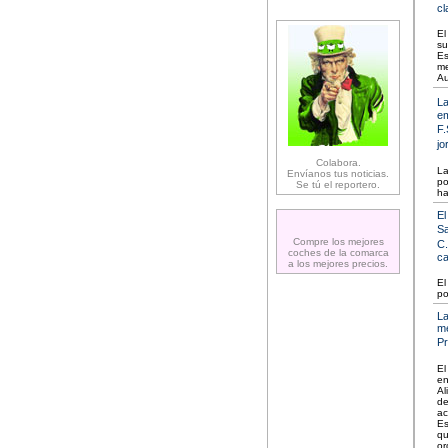
cl
El
su
Es
me
Au
La
em
F.
jo
Colabora.
La
Envíanos tus noticias.
po
Se tú el reportero.
ha
El
Sa
Compre los mejores
C.
coches de la comarca
ca
a los mejores precios.
El
po
La
me
Pr
El
en
Al
de
ac
Es
qu
or