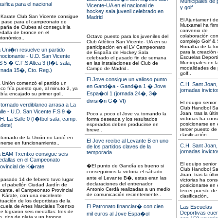
Municipales de
asifica para el nacional
Vicente-UA en el nacional de
y golf
hockey sala juvenil celebrado en
 Karate Club San Vicente consigue
Madrid
El Ajuntament d
 pase para el campeonato de
Mutxamel ha fir
paña de Clubes al conseguir la
convenio de
dalla de bronce en el
colaboración con
Octavo puesto para los juveniles del
tonómico..
complejo Golf &
Club Atlético San Vicente- UA en su
Bonalba de la lo
participación en el LV Campeonato
 Uni�n resuelve un partido
para la creación
de España de Hockey Sala
ocionante - U.D. San Vicente
Escuelas Deport
celebrado el pasado fin de semana
S 5 � C.F.S Altea 3 (f�t. sala,
Municipales en l
en las instalaciones del Club de
modalidades de 
Campo de Madrid..
rnada 15�, Cto. Reg.)
golf..
El Jove consigue un valioso punto
 Unión comenzó el partido un
C.H. Sant Joan,
en Gand�a - Gand�a 1 � Jove
co fría puesto que, al minuto 2, ya
jornadas invicto
Espa�ol 1 (jornada 24�, 3�
bía encajado su primer gol..
divisi�n G� VI)
El equipo senior
 tornado verdiblanco arrasa a La
Club Handbol Sa
lle - U.D. San Vicente F.S 9 �
Joan, tras la últ
Poco a poco el Jove va tomando la
H. La Salle 0 (f�tbol sala, camp.
victorias ha con
forma deseada y los resultados
posicionarse en 
esperados deben producirse en
dete)
tercer puesto de 
breve..
clasificación..
 tornado de la Unión no tardó en
El Jove recibe al Levante B en uno
nerse en funcionamiento..
C.H. Sant Joan,
de los partidos claves de la
jornadas invicto
temporada
 EAM Txentxo consigue seis
dallas en el Campeonato
El equipo senior
�El punto de Gandía es bueno si
ovincial de K�rate
Club Handbol Sa
conseguimos la victoria el sábado
Joan, tras la últ
ante el Levante B�, estas eran las
 pasado 14 de febrero tuvo lugar
victorias ha con
declaraciones del entrenador
 el pabellón Ciudad Jardín de
posicionarse en 
Antonio Cerdá realizadas a un medio
icante, el Campeonato Provincial
tercer puesto de 
de comunicación recientemente..
 Kárate, con una excelente
clasificación..
tuación de los deportistas de la
cuela de Artes Marciales Txentxo
El Patronato financiar� con cien
Las Escuelas
e lograron seis medallas: tres de
Deportivas cue
mil euros al Jove Espa�ol
o, dos de plata y un bronce..