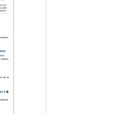
os en
a solo
enso..
 equipo
 Joan
Joan
 clubes
no de la
se 2 �
istoria