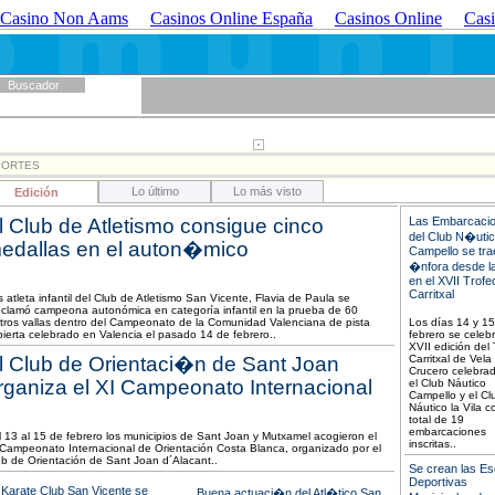
Casino Non Aams
Casinos Online España
Casinos Online
Casi
Buscador
PORTES
Lo último
Lo más visto
Edición
l Club de Atletismo consigue cinco
Las Embarcaci
del Club N�uti
edallas en el auton�mico
Campello se tra
�nfora desde la
en el XVII Trofe
Carritxal
 atleta infantil del Club de Atletismo San Vicente, Flavia de Paula se
oclamó campeona autonómica en categoría infantil en la prueba de 60
tros vallas dentro del Campeonato de la Comunidad Valenciana de pista
Los días 14 y 1
bierta celebrado en Valencia el pasado 14 de febrero..
febrero se celebr
XVII edición del
l Club de Orientaci�n de Sant Joan
Carritxal de Vela
Crucero celebrad
rganiza el XI Campeonato Internacional
el Club Náutico
Campello y el Cl
Náutico la Vila 
total de 19
embarcaciones
l 13 al 15 de febrero los municipios de Sant Joan y Mutxamel acogieron el
inscritas..
 Campeonato Internacional de Orientación Costa Blanca, organizado por el
ub de Orientación de Sant Joan d´Alacant..
Se crean las Es
Deportivas
 Karate Club San Vicente se
Buena actuaci�n del Atl�tico San