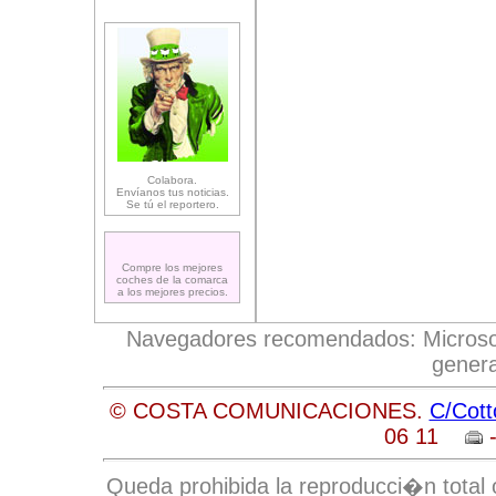
Colabora.
Envíanos tus noticias.
Se tú el reportero.
Compre los mejores
coches de la comarca
a los mejores precios.
Navegadores recomendados: Microsoft 
genera
© COSTA COMUNICACIONES.
C/Cott
06 11
-
Queda prohibida la reproducci�n total o