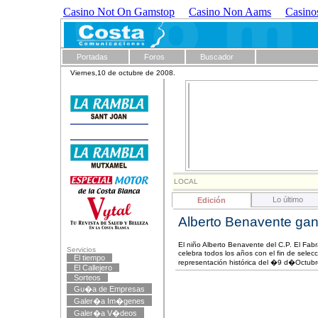
Casino Not On Gamstop
Casino Non Aams
Casino
Portadas
Foros
Buscador
Viernes,10 de octubre de 2008.
LOCAL
Lo último
Edición
Alberto Benavente g
El niño Alberto Benavente del C.P. El F
Servicios
celebra todos los años con el fin de selecc
El tiempo
representación histórica del �9 d�Octub
El Callejero
Sorteos
Gu�a de Empresas
Galer�a Im�genes
Galer�a V�deos