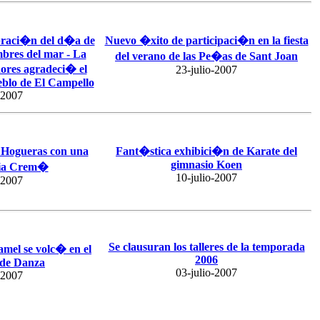
ebraci�n del d�a de
Nuevo �xito de participaci�n en la fiesta
mbres del mar - La
del verano de las Pe�as de Sant Joan
ores agradeci� el
23-julio-2007
eblo de El Campello
-2007
 Hogueras con una
Fant�stica exhibici�n de Karate del
gimnasio Koen
ria Crem�
10-julio-2007
-2007
Se clausuran los talleres de la temporada
mel se volc� en el
2006
 de Danza
03-julio-2007
-2007