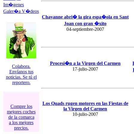
Im�genes
Galer�a V�deos
Chayanne abri� la gira espa�ola en Sant
Joan con gran �xito
04-septiembre-2007
Procesi�n a la Virgen del Carmen
Colabora.
17-julio-2007
Envíanos tus
noticias. Se tú el
reportero.
Los Quads rugen motores en las Fiestas de
Compre los
la Virgen del Carmen
mejores coches
10-julio-2007
de la comarca
a los mejores
precios.