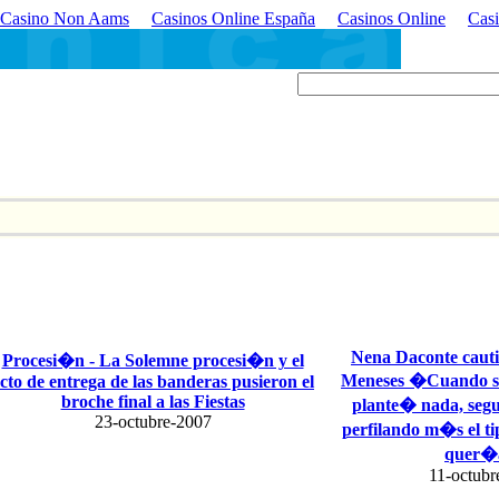
Casino Non Aams
Casinos Online España
Casinos Online
Casi
Nena Daconte cauti
Procesi�n - La Solemne procesi�n y el
Meneses �Cuando s
cto de entrega de las banderas pusieron el
broche final a las Fiestas
plante� nada, seg
23-octubre-2007
perfilando m�s el t
quer�
11-octubr