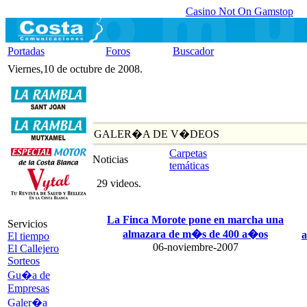
Casino Not On Gamstop
Portadas
Foros
Buscador
Viernes,10 de octubre de 2008.
GALER�A DE V�DEOS
Carpetas
Noticias
temáticas
29 videos.
La Finca Morote pone en marcha una
Servicios
almazara de m�s de 400 a�os
a
El tiempo
06-noviembre-2007
El Callejero
Sorteos
Gu�a de
Empresas
Galer�a