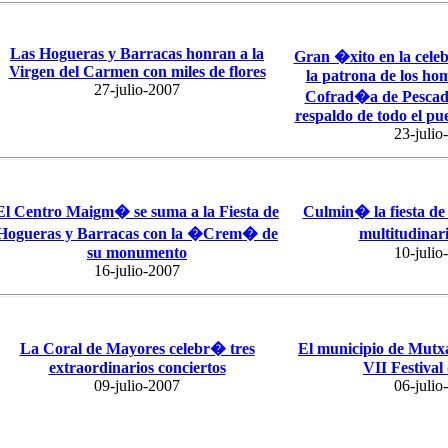
Las Hogueras y Barracas honran a la
Gran �xito en la cel
Virgen del Carmen con miles de flores
la patrona de los ho
27-julio-2007
Cofrad�a de Pescad
respaldo de todo el pu
23-julio
El Centro Maigm� se suma a la Fiesta de
Culmin� la fiesta de
Hogueras y Barracas con la �Crem� de
multitudina
su monumento
10-julio
16-julio-2007
La Coral de Mayores celebr� tres
El municipio de Mutxa
extraordinarios conciertos
VII Festival
09-julio-2007
06-julio