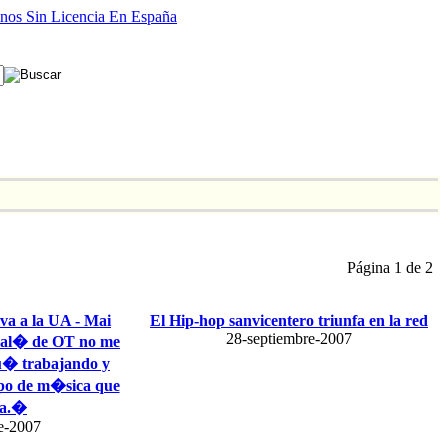
nos Sin Licencia En España
Página 1 de 2
va a la UA - Mai
El Hip-hop sanvicentero triunfa en la red
28-septiembre-2007
al� de OT no me
u� trabajando y
ipo de m�sica que
a.�
e-2007