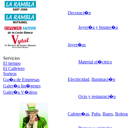
Decoraci�n
Joyer�a y bisuter�a
Joyer�as
Servicios
Material el�ctrico
El tiempo
El Callejero
Sorteos
Electricidad
,
Iluminaci�n
Gu�a de Empresas
Galer�a Im�genes
Galer�a V�deos
Ocio y restauraci�n
Cafeter�as
,
Pubs
,
Bares
,
Bolera