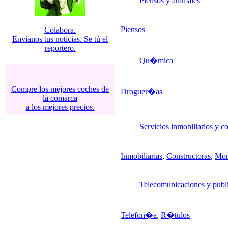
Piensos y animales
Piensos
Colabora.
Envíanos tus noticias. Se tú el
reportero.
Qu�mica
Compre los mejores coches de
Droguer�as
la comarca
a los mejores precios.
Servicios inmobiliarios y 
Inmobiliarias
,
Constructoras
,
Mon
Telecomunicaciones y publ
Telefon�a
,
R�tulos