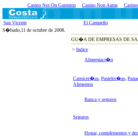
Casino Not On Gamstop
Casino Non Aams
Casino
San Vicente
El Campello
S�bado,11 de octubre de 2008.
GU�A DE EMPRESAS DE SA
>
Indice
Alimentaci�n
Carnicer�as
,
Pasteler�as
,
Pana
Alimentos
Banca y seguros
Seguros
Hogar, complementos y de