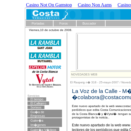
Casino Not On Gamstop
Casino Non Aams
Casino
Portadas
Foros
Buscador
Viernes,10 de octubre de 2008.
NOVEDADES WEB
El Raspeig n� 318 - 25-mayo-2007
/
Noved
La Voz de la Calle - M
Servicios
�
colabora@costacomu
El tiempo
El Callejero
Este nuevo apartado de la web www.costaco
Sorteos
periódicos que edita Costa Comunicacion
Gu�a de
de la Costa Blanca� y �Vytal�- tengan su 
Empresas
protagonistas de la noticia..
Galer�a
Im�genes
Este nuevo apartado de la web www.
lectores de los periódicos que edi
Galer�a V�deos