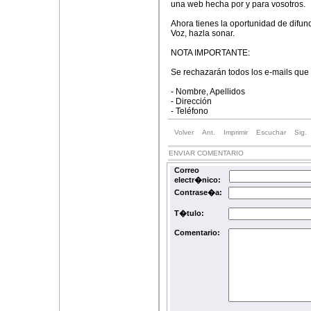
una web hecha por y para vosotros.
Ahora tienes la oportunidad de difundi
Voz, hazla sonar.
NOTA IMPORTANTE:
Se rechazarán todos los e-mails que
- Nombre, Apellidos
- Dirección
- Teléfono
Volver
Ant.
Imprimir
Escuchar
Sig.
ENVIAR COMENTARIO
Correo
electr�nico:
Contrase�a:
T�tulo:
Comentario: