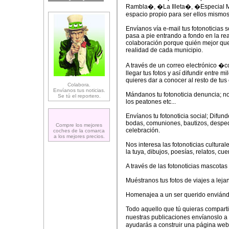
Rambla�, �La Illeta�, �Especial M
espacio propio para ser ellos mismos 
Envíanos vía e-mail tus fotonoticias
pasa a pie entrando a fondo en la re
colaboración porque quién mejor que 
realidad de cada municipio.
A través de un correo electrónico
llegar tus fotos y así difundir entre m
quieres dar a conocer al resto de tu
Colabora.
Envíanos tus noticias.
Mándanos tu fotonoticia denuncia; no 
Se tú el reportero.
los peatones etc...
Envíanos tu fotonoticia social; Difun
bodas, comuniones, bautizos, desped
Compre los mejores
celebración.
coches de la comarca
a los mejores precios.
Nos interesa las fotonoticias cultura
la tuya, dibujos, poesías, relatos, cu
A través de las fotonoticias mascot
Muéstranos tus fotos de viajes a leja
Homenajea a un ser querido enviándo
Todo aquello que tú quieras comparti
nuestras publicaciones envíanoslo 
ayudarás a construir una página web 