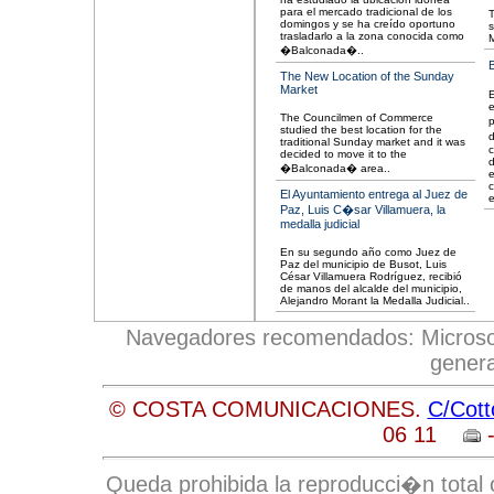
para el mercado tradicional de los
T
domingos y se ha creído oportuno
s
trasladarlo a la zona conocida como
�Balconada�..
The New Location of the Sunday
Market
E
The Councilmen of Commerce
studied the best location for the
traditional Sunday market and it was
c
decided to move it to the
d
�Balconada� area..
e
c
El Ayuntamiento entrega al Juez de
Paz, Luis C�sar Villamuera, la
medalla judicial
En su segundo año como Juez de
Paz del municipio de Busot, Luis
César Villamuera Rodríguez, recibió
de manos del alcalde del municipio,
Alejandro Morant la Medalla Judicial..
Navegadores recomendados: Microsoft 
genera
© COSTA COMUNICACIONES.
C/Cott
06 11
-
Queda prohibida la reproducci�n total o