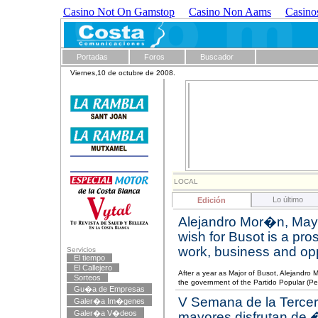
Casino Not On Gamstop
Casino Non Aams
Casino
Portadas
Foros
Buscador
Viernes,10 de octubre de 2008.
LOCAL
Lo último
Edición
Alejandro Mor�n, May
wish for Busot is a pr
work, business and op
Servicios
El tiempo
El Callejero
After a year as Major of Busot, Alejandro 
Sorteos
the government of the Partido Popular (Peo
Gu�a de Empresas
V Semana de la Tercer
Galer�a Im�genes
Galer�a V�deos
mayores disfrutan d