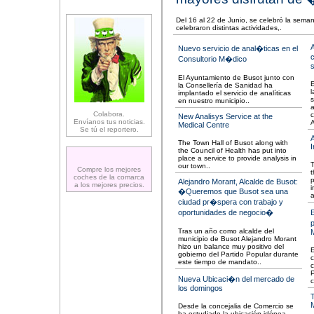
Del 16 al 22 de Junio, se celebró la sema
celebraron distintas actividades,.
A
Nuevo servicio de anal�ticas en el
Consultorio M�dico
s
El Ayuntamiento de Busot junto con
E
la Consellería de Sanidad ha
l
implantado el servicio de analíticas
s
en nuestro municipio..
a
Colabora.
c
New Analisys Service at the
Envíanos tus noticias.
A
Medical Centre
Se tú el reportero.
The Town Hall of Busot along with
I
the Council of Health has put into
place a service to provide analysis in
T
our town..
Compre los mejores
t
coches de la comarca
p
Alejandro Morant, Alcalde de Busot:
a los mejores precios.
i
�Queremos que Busot sea una
a
ciudad pr�spera con trabajo y
oportunidades de negocio�
E
Tras un año como alcalde del
municipio de Busot Alejandro Morant
hizo un balance muy positivo del
E
gobierno del Partido Popular durante
c
este tiempo de mandato..
c
P
Nueva Ubicaci�n del mercado de
c
los domingos
T
Desde la concejalia de Comercio se
ha estudiado la ubicación idónea