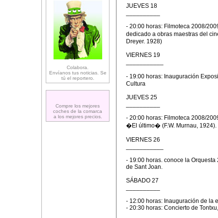
JUEVES 18
__________
- 20:00 horas: Filmoteca 2008/2009
dedicado a obras maestras del ci
Dreyer. 1928)
VIERNES 19
___________
Colabora.
Envíanos tus noticias. Se
- 19:00 horas: Inauguración Expos
tú el reportero.
Cultura
JUEVES 25
__________
Compre los mejores
coches de la comarca
a los mejores precios.
- 20:00 horas: Filmoteca 2008/200
�El último� (F.W. Murnau, 1924).
VIERNES 26
___________
- 19:00 horas. conoce la Orquesta
de Sant Joan.
SÁBADO 27
__________
- 12:00 horas: Inauguración de la 
- 20:30 horas: Concierto de Tontxu,