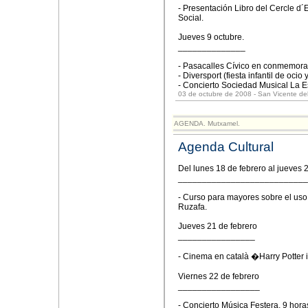
- Presentación Libro del Cercle d´
Social.
Jueves 9 octubre.
______________
- Pasacalles Cívico en conmemora
- Diversport (fiesta infantil de oci
- Concierto Sociedad Musical La Es
03 de octubre de 2008 - San Vicente de
AGENDA. Mutxamel.
Agenda Cultural
Del lunes 18 de febrero al jueves 
___________________________
- Curso para mayores sobre el uso 
Ruzafa.
Jueves 21 de febrero
________________
- Cinema en català �Harry Potter 
Viernes 22 de febrero
_________________
- Concierto Música Festera, 9 hora