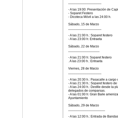
__________________
- A las 19:00: Presentación de Cap
- Soparet Festero
- Dicoteca Móvil a las 24:00 h.
Sábado, 15 de Marzo
__________________
- A las 21:00 h.: Soparet festero
- A las 23:00 h: Entraeta
Sábado, 22 de Marzo
_________________
- A las 21:00 h: Soparet festero
. A las 23:00 h.: Entraeta
Viernes, 28 de Marzo
__________________
- A las 20:30 h.: Pasacalle a cargo
- A las 21:30 h.: Soparet festero d
- A las 24:00 h.: Desfile desde la p
delegados de comparsas.
- A las 01:00 h: Gran Baile ameni
Ayuntamiento
Sábado, 29 de Marzo
____________________
- A las 12:00 h.: Entrada de Bandas