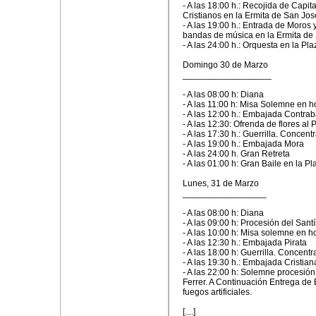
- A las 18:00 h.: Recojida de Cap
Cristianos en la Ermita de San Jos
- A las 19:00 h.: Entrada de Moros 
bandas de música en la Ermita de
- A las 24:00 h.: Orquesta en la Pl
Domingo 30 de Marzo
__________________
- A las 08:00 h: Diana
- A las 11:00 h: Misa Solemne en h
- A las 12:00 h.: Embajada Contra
- A las 12:30: Ofrenda de flores al
- A las 17:30 h.: Guerrilla. Concen
- A las 19:00 h.: Embajada Mora
- A las 24:00 h. Gran Retreta
- A las 01:00 h: Gran Baile en la P
Lunes, 31 de Marzo
_________________
- A las 08:00 h: Diana
- A las 09:00 h: Procesión del San
- A las 10:00 h: Misa solemne en h
- A las 12:30 h.: Embajada Pirata
- A las 18:00 h: Guerrilla. Concent
- A las 19:30 h.: Embajada Cristian
- A las 22:00 h: Solemne procesió
Ferrer. A Continuación Entrega de 
fuegos artificiales.
[....]