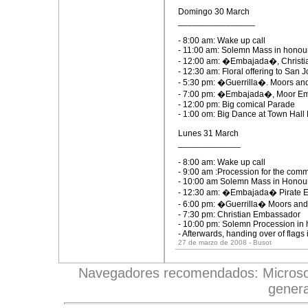
Domingo 30 March
________________
- 8:00 am: Wake up call
- 11:00 am: Solemn Mass in honour
- 12:00 am: �Embajada�, Christ
- 12:30 am: Floral offering to San 
- 5:30 pm: �Guerrilla�. Moors and
- 7:00 pm: �Embajada�, Moor E
- 12:00 pm: Big comical Parade
- 1:00 om: Big Dance at Town Hall
Lunes 31 March
_____________
- 8:00 am: Wake up call
- 9:00 am :Procession for the commu
- 10:00 am Solemn Mass in Honour
- 12:30 am: �Embajada� Pirate 
- 6:00 pm: �Guerrilla� Moors and
- 7:30 pm: Christian Embassador
- 10:00 pm: Solemn Procession in 
- Afterwards, handing over of flags
27 de marzo de 2008 - Busot
Navegadores recomendados: Microsoft 
genera