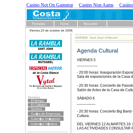
Casino Not On Gamstop
Casino Non Aams
Casino
Portadas
Foros
Buscador
Viernes,10 de octubre de 2008.
AGENDA. Sant Joan d'Alacant.
Agenda Cultural
VIERNES 5
__________
- 20:00 horas: Inauguración Exposi
Sala de exposiciones de la Casa d
- 20:30 horas: Concierto de Paso
Salón de Actos de la Casa de Cult
Servicios
SÁBADO 6
El tiempo
_________
El Callejero
Sorteos
- 20:30 horas: Concierto Big Band
Gu�a de Empresas
Cultura.
Galer�a Im�genes
Galer�a V�deos
DEL VIERNES 12 ALMARTES 16:
LAS ACTIVIDADES CONSULTAR 