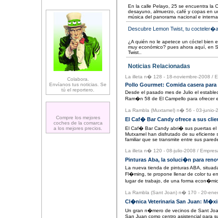
En la calle Pelayo, 25 se encuentra la 
desayuno, almuerzo, café y copas en u
música del panorama nacional e internac
Descubre Lemon Twist, tu cocteler�a
¿A quién no le apetece un cóctel bien 
muy económico? pues ahora aquí, en Sa
Twist..
Noticias Relacionadas
La illeta n� 128 - 18-noviembre-2008
/
E
Colabora.
Envíanos tus noticias. Se
Pollo Gourmet: Comida casera para
tú el reportero.
Desde el pasado mes de Julio el establec
Ram�n 58 de El Campello para ofrecer ex
La Rambla (Muxtamel) n� 56 - 03-junio-
Compre los mejores
El Caf� Bar Candy ofrece a sus cli
coches de la comarca
a los mejores precios.
El Caf� Bar Candy abri� sus puertas e
Mutxamel han disfrutado de su eficiente s
familiar que se transmite entre sus pared
La illeta n� 120 - 08-julio-2008
/
Empresa
Pinturas Aba, la soluci�n para reno
La nueva tienda de pinturas ABA, situad
Fl�ming, te propone llenar de color tu en
lugar de trabajo, de una forma econ�mica
La Rambla (Sant Joan) n� 170 - 20-ene
Cl�nica Veterinaria San Juan: M�x
Un gran n�mero de vecinos de Sant Joan
San Juan como centro asistencial para s