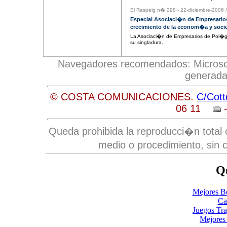
El Raspeig n� 298 - 22-diciembre-2006
Especial Asociaci�n de Empresarios
crecimiento de la econom�a y soci
La Asociaci�n de Empresarios de Pol�go
su singladura.
Navegadores recomendados: Microsoft 
generada
© COSTA COMUNICACIONES.
C/Cott
06 11
-
Queda prohibida la reproducci�n total o
medio o procedimiento, sin c
Qu
Mejores B
Ca
Juegos Tr
Mejores