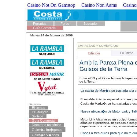
Casino Not On Gamstop
Casino Non Aams
Casino
Portadas
Foros
Buscador
Guía Comercial
Martes,24 de febrero de 2009.
EMPRESAS Y COMERCIOS
Lo último
Edición
Amb la Panxa Plena o
Guisos de la Terra
Entre el 23 y el 27 de febrero la taper
de la Terra..
La casita de Mar�a se traslada a la c
El establecimiento especializado en prim
Casita de María�, se ha trasladado est
Servicios
El tiempo
Nueva ubicaci�n de Motor Link y Tall
El Callejero
Sorteos
Motor Link Alicante es un equipo forma
Guía Comercial
años de experiencia, dedicados e integr
Directorio telefónico
departamentos de ventas, administración,
Galer�a Im�genes
Copas a tres euros para que no te due
Galer�a V�deos