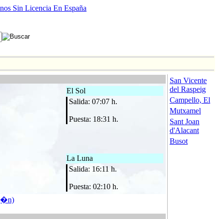
nos Sin Licencia En España
San Vicente
del Raspeig
El Sol
Campello, El
Salida: 07:07 h.
Mutxamel
Puesta: 18:31 h.
Sant Joan
d'Alacant
Busot
La Luna
Salida: 16:11 h.
Puesta: 02:10 h.
g�n)