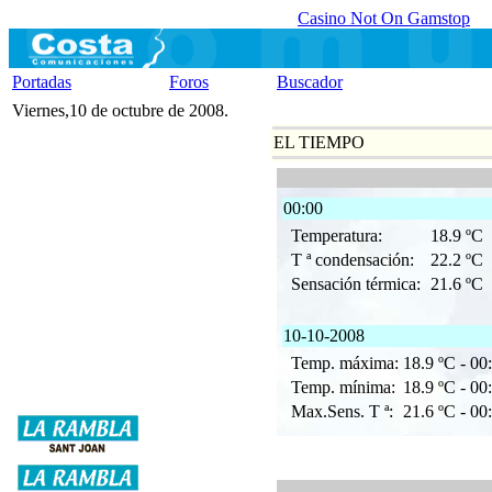
Casino Not On Gamstop
Portadas
Foros
Buscador
Viernes,10 de octubre de 2008.
EL TIEMPO
00:00
Temperatura:
18.9 ºC
T ª condensación:
22.2 ºC
Sensación térmica:
21.6 ºC
10-10-2008
Temp. máxima:
18.9 ºC - 00
Temp. mínima:
18.9 ºC - 00
Max.Sens. T ª:
21.6 ºC - 00