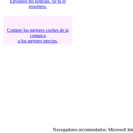
Envíanos tus noticias. Se tú el
reportero.
Compre los mejores coches de la
comarca
a los mejores precios.
Navegadores recomendados: Microsoft Inter