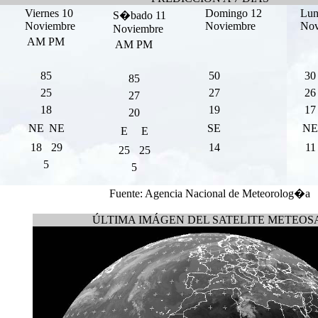
Viernes 10
Domingo 12
Lun
S�bado 11
Noviembre
Noviembre
Nov
Noviembre
AM
PM
AM
PM
85
50
30
85
25
27
26
27
18
19
17
20
NE
NE
SE
NE
E
E
18
29
14
11
25
25
5
5
Fuente: Agencia Nacional de Meteorolog�a
ÚLTIMA IMÁGEN DEL SATELITE METEOS