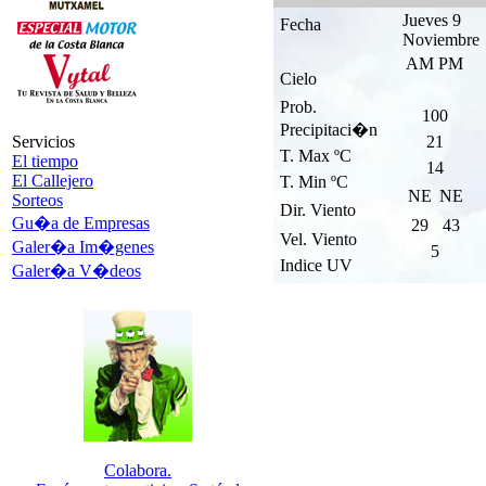
Jueves 9
Fecha
Noviembre
AM
PM
Cielo
Prob.
100
Precipitaci�n
Servicios
21
T. Max ºC
El tiempo
14
El Callejero
T. Min ºC
NE
NE
Sorteos
Dir. Viento
Gu�a de Empresas
29
43
Vel. Viento
Galer�a Im�genes
5
Indice UV
Galer�a V�deos
Colabora.