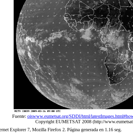
Fuente:
oiswww.eumetsat.org/SDDI/html/latestImages.html#how
Copyright EUMETSAT 2008 (http://www.eumetsat.
net Explorer 7, Mozilla Firefox 2. Página generada en 1.16 seg.