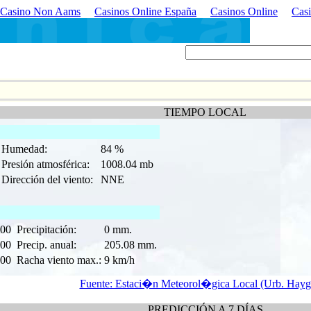
Casino Non Aams
Casinos Online España
Casinos Online
Casi
TIEMPO LOCAL
Humedad:
84 %
Presión atmosférica:
1008.04 mb
Dirección del viento:
NNE
:00
Precipitación:
0 mm.
:00
Precip. anual:
205.08 mm.
:00
Racha viento max.:
9 km/h
Fuente: Estaci�n Meteorol�gica Local (Urb. Hay
PREDICCIÓN A 7 DÍAS