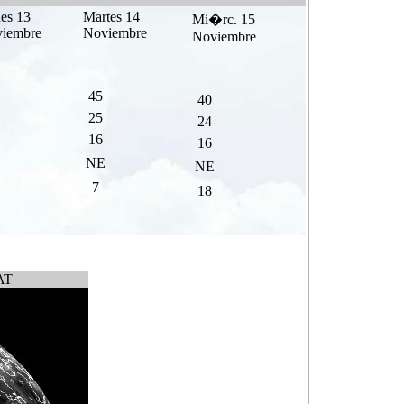
es 13
Martes 14
Mi�rc. 15
iembre
Noviembre
Noviembre
45
40
25
24
16
16
NE
NE
7
18
AT