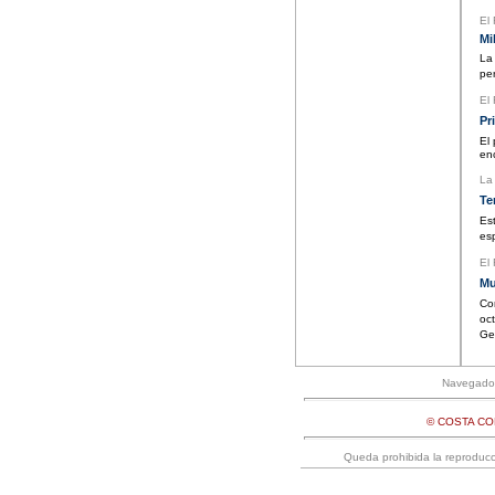
El
Mi
La
pe
El
Pr
El
en
La
Te
Es
es
El
Mu
Co
oc
Ge
Navegadore
© COSTA C
Queda prohibida la reproducci