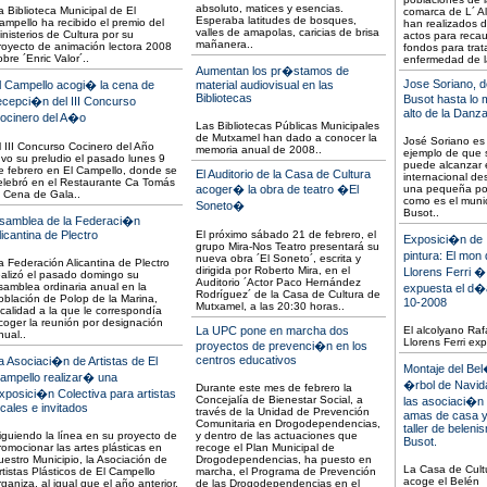
absoluto, matices y esencias.
a Biblioteca Municipal de El
comarca de L´ A
Esperaba latitudes de bosques,
ampello ha recibido el premio del
han realizados d
valles de amapolas, caricias de brisa
inisterios de Cultura por su
actos para reca
mañanera..
royecto de animación lectora 2008
fondos para trata
obre ´Enric Valor´..
enfermedad de l
Aumentan los pr�stamos de
Jose Soriano, 
l Campello acogi� la cena de
material audiovisual en las
Bibliotecas
Busot hasta lo
ecepci�n del III Concurso
alto de la Danz
ocinero del A�o
Las Bibliotecas Públicas Municipales
de Mutxamel han dado a conocer la
José Soriano es 
l III Concurso Cocinero del Año
memoria anual de 2008..
ejemplo de que 
uvo su preludio el pasado lunes 9
puede alcanzar e
e febrero en El Campello, donde se
El Auditorio de la Casa de Cultura
internacional de
elebró en el Restaurante Ca Tomás
acoger� la obra de teatro �El
una pequeña po
a Cena de Gala..
como es el muni
Soneto�
Busot..
samblea de la Federaci�n
licantina de Plectro
El próximo sábado 21 de febrero, el
Exposici�n de
grupo Mira-Nos Teatro presentará su
pintura: El mon
nueva obra ´El Soneto´, escrita y
a Federación Alicantina de Plectro
dirigida por Roberto Mira, en el
Llorens Ferri �
ealizó el pasado domingo su
Auditorio ´Actor Paco Hernández
samblea ordinaria anual en la
expuesta el d�
Rodríguez´ de la Casa de Cultura de
oblación de Polop de la Marina,
10-2008
Mutxamel, a las 20:30 horas..
ocalidad a la que le correspondía
coger la reunión por designación
La UPC pone en marcha dos
El alcolyano Raf
nual..
Llorens Ferri exp
proyectos de prevenci�n en los
centros educativos
a Asociaci�n de Artistas de El
Montaje del Be
ampello realizar� una
�rbol de Navid
Durante este mes de febrero la
xposici�n Colectiva para artistas
Concejalía de Bienestar Social, a
las asociaci�n
ocales e invitados
través de la Unidad de Prevención
amas de casa y
Comunitaria en Drogodependencias,
taller de beleni
iguiendo la línea en su proyecto de
y dentro de las actuaciones que
Busot.
romocionar las artes plásticas en
recoge el Plan Municipal de
uestro Municipio, la Asociación de
Drogodependencias, ha puesto en
La Casa de Cult
rtistas Plásticos de El Campello
marcha, el Programa de Prevención
acoge el Belén
rganiza, al igual que el año anterior,
de las Drogodependencias en el