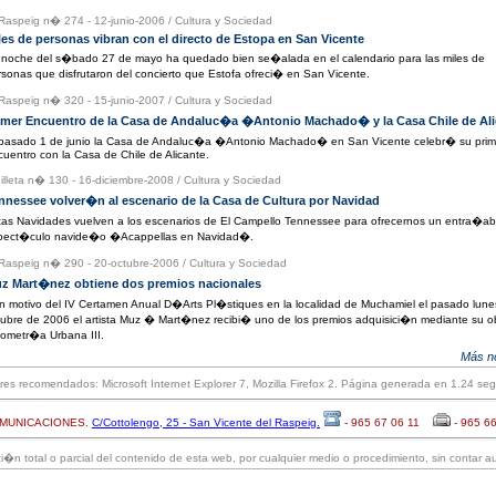
 Raspeig n� 274 - 12-junio-2006
/
Cultura y Sociedad
les de personas vibran con el directo de Estopa en San Vicente
 noche del s�bado 27 de mayo ha quedado bien se�alada en el calendario para las miles de
rsonas que disfrutaron del concierto que Estofa ofreci� en San Vicente.
 Raspeig n� 320 - 15-junio-2007
/
Cultura y Sociedad
imer Encuentro de la Casa de Andaluc�a �Antonio Machado� y la Casa Chile de Ali
 pasado 1 de junio la Casa de Andaluc�a �Antonio Machado� en San Vicente celebr� su prim
cuentro con la Casa de Chile de Alicante.
 illeta n� 130 - 16-diciembre-2008
/
Cultura y Sociedad
nnessee volver�n al escenario de la Casa de Cultura por Navidad
tas Navidades vuelven a los escenarios de El Campello Tennessee para ofrecernos un entra�ab
pect�culo navide�o �Acappellas en Navidad�.
 Raspeig n� 290 - 20-octubre-2006
/
Cultura y Sociedad
z Mart�nez obtiene dos premios nacionales
n motivo del IV Certamen Anual D�Arts Pl�stiques en la localidad de Muchamiel el pasado lune
tubre de 2006 el artista Muz � Mart�nez recibi� uno de los premios adquisici�n mediante su o
ometr�a Urbana III.
Más no
s recomendados: Microsoft Internet Explorer 7, Mozilla Firefox 2. Página generada en 1.24 se
OMUNICACIONES.
C/Cottolengo, 25 - San Vicente del Raspeig.
- 965 67 06 11
- 965 6
�n total o parcial del contenido de esta web, por cualquier medio o procedimiento, sin contar au