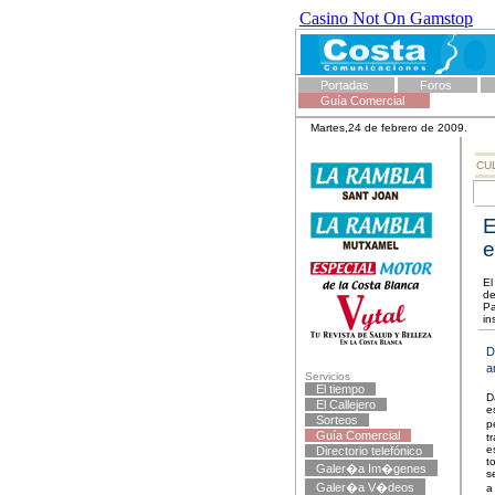
Casino Not On Gamstop
Portadas
Foros
Guía Comercial
Martes,24 de febrero de 2009.
CU
E
e
El
de
Pa
in
D
a
Servicios
El tiempo
D
El Callejero
e
Sorteos
p
Guía Comercial
t
e
Directorio telefónico
t
Galer�a Im�genes
s
Galer�a V�deos
a