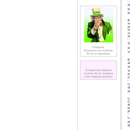
N
i
l
E
v
j
m
c
V
S
Colabora.
p
Envíanos tus noticias.
V
Se tú el reportero.
E
a
r
Compre los mejores
V
coches de la comarca
F
a los mejores precios.
C
L
d
p
L
C
d
p
j
L
p
M