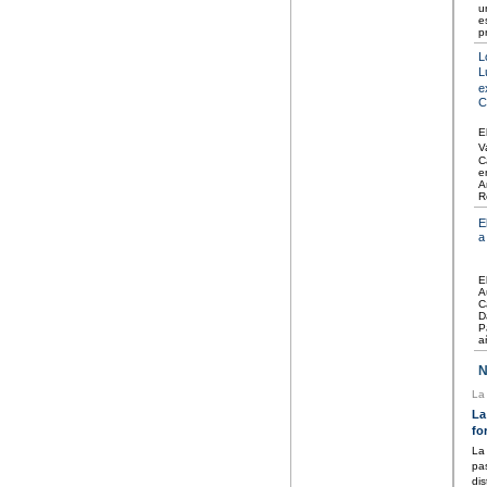
u
e
p
L
L
e
C
E
V
C
e
A
R
E
a
E
A
C
D
P
a
No
La
La
fo
La
pa
di