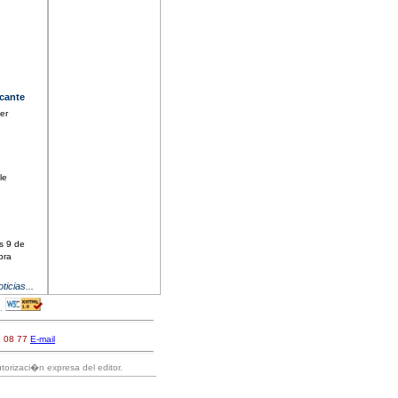
cante
er
le
s 9 de
bra
ticias...
g.
6 08 77
E-mail
torizaci�n expresa del editor.