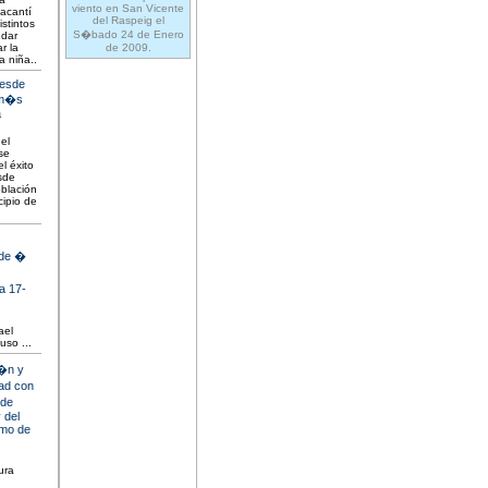
viento en San Vicente
lacantí
del Raspeig el
istintos
S�bado 24 de Enero
udar
r la
de 2009.
a niña..
desde
 m�s
a
el
se
l éxito
sde
blación
cipio de
 de �
a 17-
ael
uso ...
l�n y
ad con
 de
 del
smo de
ura