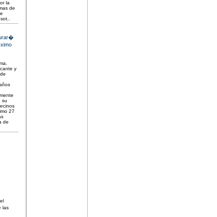
or la
amas de
de
sot..
turar�
�ximo
cma.
icante y
 de
o
 años
amente
o su
vecinos
ximo 27
as
a de
el
 las