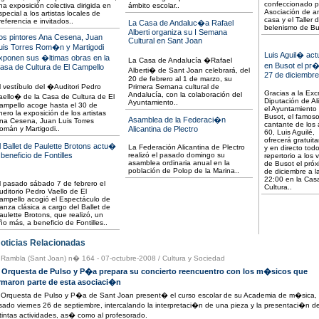
confeccionado p
na exposición colectiva dirigida en
ámbito escolar..
Asociación de 
special a los artistas locales de
casa y el Taller 
referencia e invitados..
La Casa de Andaluc�a Rafael
belenismo de Bu
Alberti organiza su I Semana
os pintores Ana Cesena, Juan
Cultural en Sant Joan
uis Torres Rom�n y Martigodi
Luis Aguil� ac
xponen sus �ltimas obras en la
La Casa de Andalucía �Rafael
en Busot el pr
asa de Cultura de El Campello
Alberti� de Sant Joan celebrará, del
27 de diciembre
20 de febrero al 1 de marzo, su
l vestíbulo del �Auditori Pedro
Primera Semana cultural de
Gracias a la Ex
Andalucía, con la colaboración del
aello� de la Casa de Cultura de El
Diputación de Al
Ayuntamiento..
ampello acoge hasta el 30 de
el Ayuntamiento
nero la exposición de los artistas
Busot, el famos
Asamblea de la Federaci�n
na Cesena, Juan Luis Torres
cantante de los
omán y Martigodi..
Alicantina de Plectro
60, Luis Aguilé,
ofrecerá gratuit
l Ballet de Paulette Brotons actu�
La Federación Alicantina de Plectro
y en directo tod
 beneficio de Fontilles
realizó el pasado domingo su
repertorio a los 
asamblea ordinaria anual en la
de Busot el pró
población de Polop de la Marina..
de diciembre a l
22:00 en la Cas
l pasado sábado 7 de febrero el
Cultura..
uditorio Pedro Vaello de El
ampello acogió el Espectáculo de
anza clásica a cargo del Ballet de
aulette Brotons, que realizó, un
ño más, a beneficio de Fontilles..
ticias Relacionadas
 Rambla (Sant Joan) n� 164 - 07-octubre-2008
/
Cultura y Sociedad
 Orquesta de Pulso y P�a prepara su concierto reencuentro con los m�sicos que
rmaron parte de esta asociaci�n
 Orquesta de Pulso y P�a de Sant Joan present� el curso escolar de su Academia de m�sica, 
sado viernes 26 de septiembre, intercalando la interpretaci�n de una pieza y la presentaci�n de
stintas actividades, as� como al profesorado.