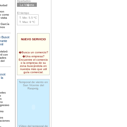
Apartados
La Vi�eta
ciudad
aron
El tiempo
io como
visita
T. Min: 5.5 ºC
T. Max: 9 ºC
 García
unos
 Busot
NUEVO SERVICIO
urante
nil
elebró
�Busca un comercio?
il con
�Una empresa?
dades
Encuentre el comercio
 del
o la empresa de su
zona buscándola en
nuestra más que util
guía comercial.
ssot
 la
Temporal de viento en
San Vicente del
Raspeig.
eles
e
un
no
gresivo
omo
cos
iaciones
Vídeo del temporal de
la