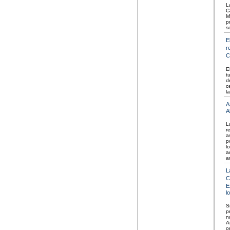
L
C
M
p
s
E
r
C
E
t
d
c
l
A
A
L
r
a
p
l
a
a
L
C
E
l
S
p
n
A
o