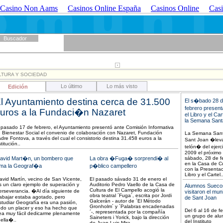
Casino Non Aams
Casinos Online España
Casinos Online
Casi
Buscador
LTURA Y SOCIEDAD
Lo último
Lo más visto
Edición
l Ayuntamiento destina cerca de 31.500
El s�bado 28 
febrero presen
uros a la Fundaci�n Nazaret
el Libro y el Car
la Semana Sant
 pasado 17 de febrero, el Ayuntamiento presentó ante Comisión Informativa
 Bienestar Social el convenio de colaboración con Nazaret, Fundación
La Semana San
dre Fontova, a través del cual el consistorio destina 31.458 euros a la
Sant Joan �leva
stitución..
telón� del ejerci
2009 el próximo
avid Mart�n, un bombero que
La obra �Fuga� sorprendi� al
sábado, 28 de f
en la Casa de Cu
ma la Geograf�a
p�blico campellero
con la Presentac
Libro y el Cartel.
avid Martín, vecino de San Vicente,
El pasado sávado 31 de enero el
s un claro ejemplo de superación y
Auditorio Pedro Vaello de la Casa de
Alumnos Sueco
Cultura de El Campello acogió la
erseverancia. �Al día siguiente de
visitaron el mun
obra teatral ´Fuga´, escrita por Jordi
rabajar estaba agotado, pero
de Sant Joan
Galcerán - autor de ´El Método
studiar Geografía era una pasión,
Gronholm´ y ´Palabras encadenadas
odo un placer y eso ha hecho que
Del 6 al 16 de f
´-, representada por la compañía
ea muy fácil dedicarme plenamente
un grupo de al
Saineters i Yorick, bajo la dirección
 ella�..
del Instituto
de Juan Luis Mira..