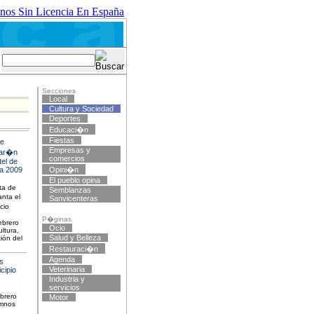
nos Sin Licencia En España
Secciones
Local
Cultura y Sociedad
Deportes
Educaci�n
Fiestas
de
Empresas y
tar�n
comercios
tel de
a 2009
Opini�n
El pueblo opina
ta de
Semblanzas
nta el
Sanvicenteras
cio
P�ginas
ebrero
Ocio
ltura,
Salud y Belleza
ión del
.
Restauraci�n
Agenda
s
Veterinaria
icipio
Industria y
servicios
ebrero
Motor
umnos