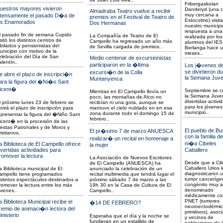
Fribergaskolan
uestros mayores vivieron
Danderyd (una 
Almadraba Teatro vuelve a recibir
muy cercana a
ntensamente el pasado D�a de
premios en el Festival de Teatro de
Estocolmo) visit
os Enamorados
Dos Hermanas
nuestro municip
respuesta a una 
l pasado fin de semana Cupido
La Compañía de Teatro de El
realizada por los
isitó los distintos centros de
Campello ha regresado un año más
alumnos del IES
ubilados y pensionistas del
de Sevilla cargada de premios..
Berlanga hace 
unicipio con motivo de la
meses..
elebración del Día de San
Medio centenar de excursionistas
alentín..
participaron en la �ltima
Los j�venes de
se divirtieron d
excursi�n de la Colla
e abre el plazo de inscripci�n
la Semana Juve
Muntanyenca
ara la figura del �Ni�o Sant
icent�
Septiembre se c
Mientras en El Campello llovía un
la Semana Juven
poco, las montañas de Alcoi no
divertidas activi
l próximo lunes 23 de febrero se
recibían ni una gota, aunque se
para los jóvenes
brirá el plazo de inscripción para
mantuvo el cielo nublado en en esa
municipio..
zona durante todo el domingo 15 de
epresentar la figura del �Niño Sant
febrero..
icent� en la procesión de las
iestas Patronales y de Moros y
El pueblo de Bu
El pr�ximo 7 de marzo ANUESCA
ristianos..
con la familia de
realizar� un recital en homenaje a
ni�a Cibeles
a Biblioteca de El Campello ofrece
la mujer
ivertidas actividades para
Caballero
romover la lectura
La Asociación de Nuevos Escritores
Desde que a Cib
de El Campello (ANUESCA) ha
Caballero Urios l
a Biblioteca municipal de El
anunciado la celebración de un
diagnosticaron 
ampello tiene programados
recital multimedia que tendrá lugar el
tumor canceríge
istintos espectáculos destinados a
próximo sábado 7 de marzo a las
congénito muy a
romover la lectura entre los más
19h 30 en la Casa de Cultura de El
denominado
óvenes..
Campello..
médicamente c
PNET (tumores
a Biblioteca Municipal recibe el
�14 DE FEBRERO?
neuroectodérmi
remio de animaci�n lectora del
primitivos), asoc
inisterio
Esperaba que el día y la noche se
y vecinos de
fundieran en un estallido de
poblaciones de 