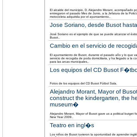
El alcalde del municipio, D. Alejandro Morant, acompañado p
entregaron el pasado Mes de Junio, a la Jefatura de la Polic
motocicleta adquirida por el ayuntamiento,.
Jose Soriano, desde Busot hasta
José Soriano es el ejemplo de que se puede alcanzar el éxit
Busot..
Cambio en el servicio de recogi
El ayuntamiento de Busot, durante el pasado año y lo que va 
servicio de recogida de poda domiciliaria, y ha llegado a la 
para las arcas municipales,.
Los equipos del CD Busot F�tbo
Fotos de los equipos del CD Busot Fútbol Sala.
Alejandro Morant, Mayor of Busot
construct the kindergarten, the hea
museum�
Alejandro Morant, Mayor of Busot gave us a political butget f
New Year 2009..
Teatro en ingl�s
Los niños de Busot tuvieron la oportunidad de aprender inglé