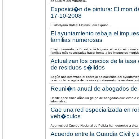
de Cultura del municipio..
Exposici�n de pintura: El mon d
17-10-2008
El alcolyano Rafael Llorens Ferri expuso ...
El ayuntamiento rebaja el impues
familias numerosas
El ayuntamiento de Busot, ante la grave situación económica 
familias más necesitadas hacer frente a los impuestos municip
Actualizan los precios de la tasa
de residuos s�lidos
Según nos informaba el concejal de hacienda del ayuntamien
tasa por la recogida de basuras y tratamiento de residuos soli
Reuni�n anual de abogados de 
Desde hace cinco años un grupo de abogados que viven o ej
informales..
Cae una red especializada en ro
veh�culos
Agentes del Cuerpo Nacional de Policía han detenido a diez 
Acuerdo entre la Guardia Civil y 