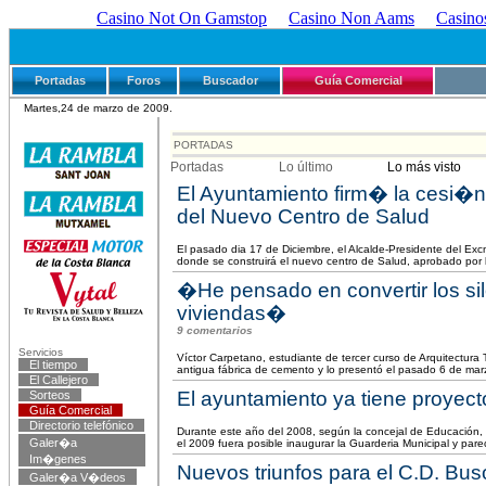
Casino Not On Gamstop
Casino Non Aams
Casino
Encuentra en nuestra GUÍA COMERCIAL 
Portadas
Foros
Buscador
Guía Comercial
Martes,24 de marzo de 2009.
PORTADAS
Portadas
Lo último
Lo más visto
El Ayuntamiento firm� la cesi�n 
del Nuevo Centro de Salud
El pasado dia 17 de Diciembre, el Alcalde-Presidente del Exc
donde se construirá el nuevo centro de Salud, aprobado por 
�He pensado en convertir los si
viviendas�
9 comentarios
Servicios
Víctor Carpetano, estudiante de tercer curso de Arquitectura 
El tiempo
antigua fábrica de cemento y lo presentó el pasado 6 de marzo
El Callejero
El ayuntamiento ya tiene proyec
Sorteos
Guía Comercial
Directorio telefónico
Durante este año del 2008, según la concejal de Educación,
Galer�a
el 2009 fuera posible inaugurar la Guarderia Municipal y pare
Im�genes
Nuevos triunfos para el C.D. Bus
Galer�a V�deos