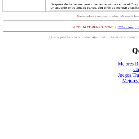
Después de haber mantenido varias reuniones entre el Cuerpo
un acuerdo entre ambas partes, con el fin de mejorar y facilita
Navegadores recomendados: Microsoft Inter
© COSTA COMUNICACIONES.
C/Cottolengo, 
Queda prohibida la reproducci�n total o parcial del contenido 
Qu
Mejores B
Ca
Juegos Tr
Mejores