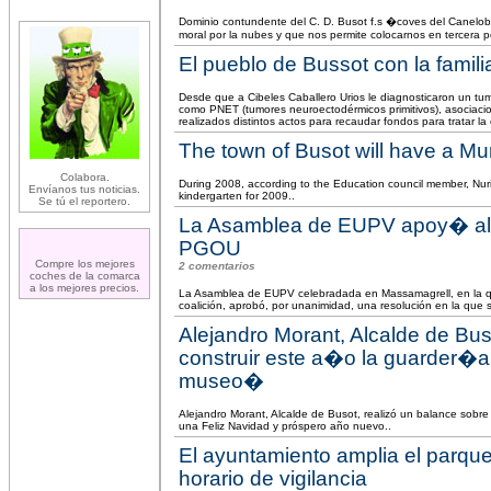
Dominio contundente del C. D. Busot f.s �coves del Canelobr
moral por la nubes y que nos permite colocarnos en tercera p
El pueblo de Bussot con la famil
Desde que a Cibeles Caballero Urios le diagnosticaron un 
como PNET (tumores neuroectodérmicos primitivos), asociacio
realizados distintos actos para recaudar fondos para tratar la
The town of Busot will have a Mu
Colabora.
During 2008, according to the Education council member, Nur
Envíanos tus noticias.
kindergarten for 2009..
Se tú el reportero.
La Asamblea de EUPV apoy� al co
PGOU
Compre los mejores
2 comentarios
coches de la comarca
a los mejores precios.
La Asamblea de EUPV celebradada en Massamagrell, en la qu
coalición, aprobó, por unanimidad, una resolución en la que s
Alejandro Morant, Alcalde de Bu
construir este a�o la guarder�a, e
museo�
Alejandro Morant, Alcalde de Busot, realizó un balance sobre
una Feliz Navidad y próspero año nuevo..
El ayuntamiento amplia el parque
horario de vigilancia