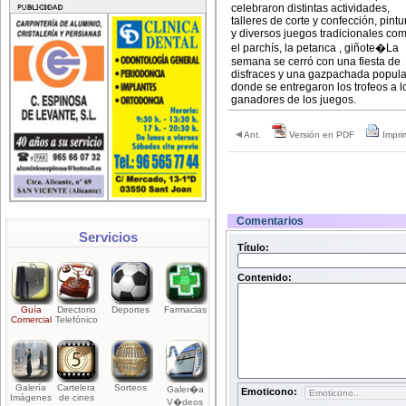
celebraron distintas actividades,
talleres de corte y confección, pintu
y diversos juegos tradicionales co
el parchís, la petanca , giñote�La
semana se cerró con una fiesta de
disfraces y una gazpachada popula
donde se entregaron los trofeos a l
ganadores de los juegos.
Ant.
Versión en PDF
Imprim
Comentarios
Servicios
Título:
Contenido:
Guía
Directorio
Deportes
Farmacias
Comercial
Telefónico
Galería
Cartelera
Sorteos
Galer�a
Emoticono:
Imágenes
de cines
V�deos