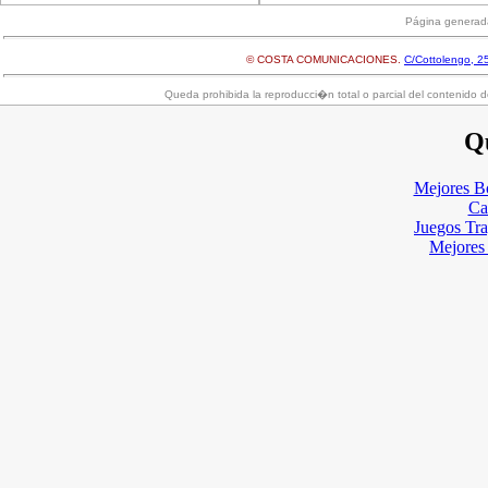
Página generad
© COSTA COMUNICACIONES.
C/Cottolengo, 25
Queda prohibida la reproducci�n total o parcial del contenido d
Qu
Mejores B
Ca
Juegos Tr
Mejores