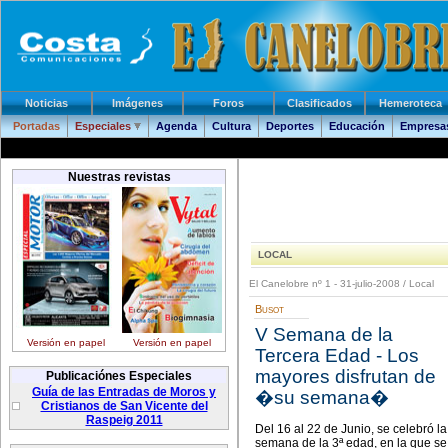
Noticias
Imágenes
Foros
Clasificados
Hemeroteca
Portadas
Especiales
Agenda
Cultura
Deportes
Educación
Empresas
Nuestras revistas
LOCAL
El Canelobre nº 1 - 31-julio-2008
/
Local
Busot
V Semana de la
Versión en papel
Versión en papel
Tercera Edad - Los
mayores disfrutan de
Publicaciónes Especiales
Guía de las Entradas de Moros y
�su semana�
Cristianos de San Vicente del
Raspeig 2011
Del 16 al 22 de Junio, se celebró la
semana de la 3ª edad, en la que se