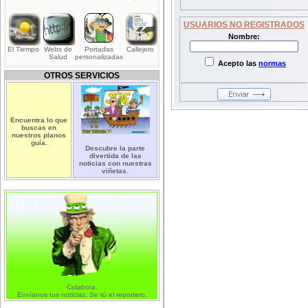
USUARIOS NO REGISTRADOS
Nombre:
El Tiempo
Webs de
Portadas
Callejero
Salud
personalizadas
Acepto las
normas
OTROS SERVICIOS
Encuentra lo que
buscas en
nuestros planos
guía.
Descubre la parte
divertida de las
noticias con nuestras
viñetas.
Colabora.
Envíanos tus noticias. Se tú el reportero.