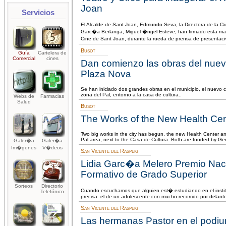
Joan
Servicios
El Alcalde de Sant Joan, Edmundo Seva, la Directora de la Ciu
Garc�a Berlanga, Miguel �ngel Esteve, han firmado esta ma
Cine de Sant Joan, durante la rueda de prensa de presentac
Busot
Guía
Cartelera de
Comercial
cines
Dan comienzo las obras del nuevo
Plaza Nova
Se han iniciado dos grandes obras en el municipio, el nuevo 
zona del Pal, entorno a la casa de cultura..
Webs de
Farmacias
Salud
Busot
The Works of the New Health Ce
Two big works in the city has begun, the new Health Center an
Pal area, next to the Casa de Cultura. Both are funded by Ge
Galer�a
Galer�a
Im�genes
V�deos
San Vicente del Raspeig
Lidia Garc�a Melero Premio Nacio
Formativo de Grado Superior
Sorteos
Directorio
Cuando escuchamos que alguien est� estudiando en el instit
Telefónico
precisa: el de un adolescente con mucho recorrido por delante
San Vicente del Raspeig
Las hermanas Pastor en el podi