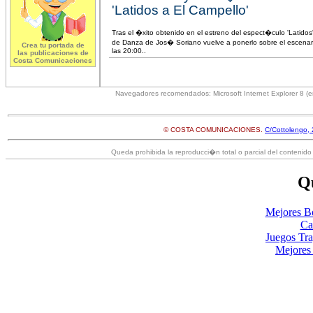
'Latidos a El Campello'
Tras el �xito obtenido en el estreno del espect�culo 'Lati
de Danza de Jos� Soriano vuelve a ponerlo sobre el escenar
Crea tu portada de
las 20:00..
las publicaciones de
Costa Comunicaciones
Navegadores recomendados: Microsoft Internet Explorer 8 (en
© COSTA COMUNICACIONES.
C/Cottolengo, 
Queda prohibida la reproducci�n total o parcial del contenido 
Qu
Mejores B
Ca
Juegos Tr
Mejores