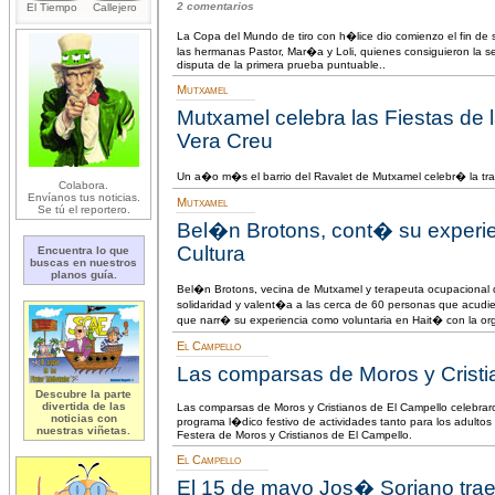
2 comentarios
El Tiempo
Callejero
La Copa del Mundo de tiro con h�lice dio comienzo el fin de
las hermanas Pastor, Mar�a y Loli, quienes consiguieron la seg
disputa de la primera prueba puntuable..
Mutxamel
Mutxamel celebra las Fiestas de l
Vera Creu
Un a�o m�s el barrio del Ravalet de Mutxamel celebr� la tradi
Colabora.
Envíanos tus noticias.
Mutxamel
Se tú el reportero.
Bel�n Brotons, cont� su experie
Cultura
Encuentra lo que
buscas en nuestros
planos guía.
Bel�n Brotons, vecina de Mutxamel y terapeuta ocupacional d
solidaridad y valent�a a las cerca de 60 personas que acudie
que narr� su experiencia como voluntaria en Hait� con la or
El Campello
Las comparsas de Moros y Cristi
Descubre la parte
divertida de las
Las comparsas de Moros y Cristianos de El Campello celebrar
noticias con
programa l�dico festivo de actividades tanto para los adult
nuestras viñetas.
Festera de Moros y Cristianos de El Campello.
El Campello
El 15 de mayo Jos� Soriano tra