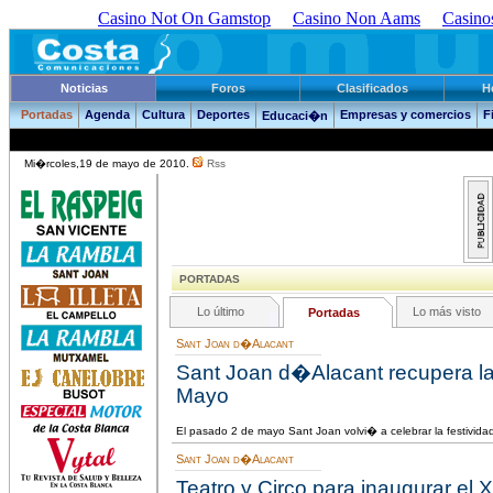
Casino Not On Gamstop
Casino Non Aams
Casino
Noticias
Foros
Clasificados
H
Portadas
Agenda
Cultura
Deportes
Empresas y comercios
F
Educaci�n
Mi�rcoles,19 de mayo de 2010.
Rss
PORTADAS
Lo último
Lo más visto
Portadas
Sant Joan d�Alacant
Sant Joan d�Alacant recupera la
Mayo
El pasado 2 de mayo Sant Joan volvi� a celebrar la festivid
Sant Joan d�Alacant
Teatro y Circo para inaugurar el 