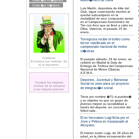
Galer�a Im�genes
Auton�mico de Oliva
Galer�a V�deos
Luis Martín, deportista de élite del
Club, sigue cosechando triunfos al
quedar subcampeón en la
modalidad de arco compuesto senior
en el Campeonato Autonómico de
Tiro con Arco que se llevó a cabo en
Oliva, Valencia, el pasado 25 de
enero..
Torregrosa recibe el trofeo como
tercer clasificado en el
campeonato nacional de motos
cl�sicas
Colabora.
El pasado sábado, 24 de enero, se
Envíanos tus noticias. Se
celebró en Madrid la Gala de
tú el reportero.
Entrega de Trofeos del Campeonato
Nacional de Motos Clásicas
A.E.M.A..
Deportes, Juventud y Bienestar
Compre los mejores
Social se unen para un proyecto
coches de la comarca
de integraci�n social
a los mejores precios.
Tiene por nombre �Tú si puedes�
y su objetivo es que un grupo de
jóvenes mejore su sociabilidad a
través del deporte, en concreto del
fútbol sala..
El ex herculano Luigi ficha por el
Jove y Pelusa es traspasado al
Alcoyano
El interior zurdo Luigi, de 28 años de
edad, es la última incorporación del