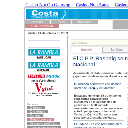
Casino Not On Gamstop
Casino Non Aams
Casino
Portadas
Foros
Buscador
Guía Comercial
Martes,24 de febrero de 2009.
DEPORTES
Lo último
Edición
El C.P.P. Raspeig se 
Nacional
Actualmente el Club Promoción Patín Ras
jugadores, divididos en los distintos equi
III Jornada senderista con destino
Xorret de Cat� y el Pantanet
El pasado domingo 25 de enero los
senderistas sanvicenteros
disfrutaron de la oportunidad de
Servicios
participar en la III Jornada
El tiempo
senderista que tuvo como escenario
El Callejero
el bello paraje que conforma el
Xorret de Catí y el Pantanet con
Sorteos
paso por la Crestería del Frare..
Guía Comercial
Directorio telefónico
El Club de Tiro con Arco brilla en el