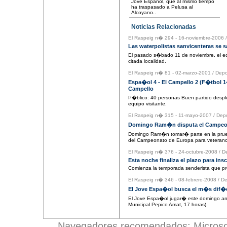
Jove Español, que al mismo tiempo
ha traspasado a Pelusa al
Alcoyano..
Noticias Relacionadas
El Raspeig n� 294 - 16-noviembre-2006
Las waterpolistas sanvicenteras se sa
El pasado s�bado 11 de noviembre, el eq
citada localidad.
El Raspeig n� 81 - 02-marzo-2001
/
Depo
Espa�ol 4 - El Campello 2 (F�tbol 
Campello
P�blico: 40 personas Buen partido desp
equipo visitante.
El Raspeig n� 315 - 11-mayo-2007
/
Depo
Domingo Ram�n disputa el Campeona
Domingo Ram�n tomar� parte en la prueba
del Campeonato de Europa para veterano
El Raspeig n� 376 - 24-octubre-2008
/
D
Esta noche finaliza el plazo para insc
Comienza la temporada senderista que pr
El Raspeig n� 346 - 08-febrero-2008
/
De
El Jove Espa�ol busca el m�s dif�c
El Jove Espa�ol jugar� este domingo ante
Municipal Pepico Amat, 17 horas).
Navegadores recomendados: Microsoft 