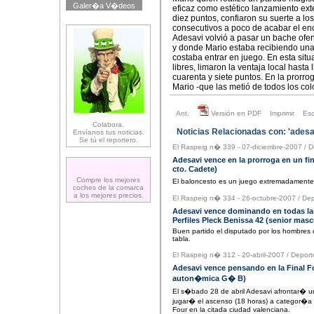
Galer�a V�deos
eficaz como estético lanzamiento exte
diez puntos, confiaron su suerte a l
consecutivos a poco de acabar el en
Adesavi volvió a pasar un bache ofens
y donde Mario estaba recibiendo una 
costaba entrar en juego. En esta situ
libres, limaron la ventaja local hast
cuarenta y siete puntos. En la prorr
Mario -que las metió de todos los colo
Ant.
Versión en PDF
Imprimir
Es
Colabora.
Noticias Relacionadas con: 'adesav
Envíanos tus noticias.
Se tú el reportero.
El Raspeig n� 339 - 07-diciembre-2007
/
D
Adesavi vence en la prorroga en un fin
cto. Cadete)
Compre los mejores
El baloncesto es un juego extremadament
coches de la comarca
a los mejores precios.
El Raspeig n� 334 - 26-octubre-2007
/
Dep
Adesavi vence dominando en todas las
Perfiles Pleck Benissa 42 (senior masc
Buen partido el disputado por los hombres d
tabla.
El Raspeig n� 312 - 20-abril-2007
/
Deport
Adesavi vence pensando en la Final F
auton�mica G� B)
El s�bado 28 de abril Adesavi afrontar� un
jugar� el ascenso (18 horas) a categor�a n
Four en la citada ciudad valenciana.