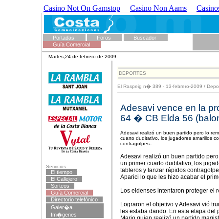
Casino Not On Gamstop
Casino Non Aams
Casino
Portadas
Foros
Buscador
Guía Comercial
Martes,24 de febrero de 2009.
DEPORTES
El Raspeig n� 389 - 13-febrero-2009
/
Depo
Adesavi vence en la pro
64 � CB Elda 56 (balon
Adesavi realizó un buen partido pero lo re
cuarto duditativo, los jugadores amarillos 
contragolpes..
Adesavi realizó un buen partido pero
un primer cuarto duditativo, los jug
Servicios
tableros y lanzar rápidos contragolpes
El tiempo
Aparici lo que les hizo acabar el pri
El Callejero
Sorteos
Los eldenses intentaron proteger el r
Guía Comercial
Directorio telefónico
Lograron el objetivo y Adesavi vió t
Galer�a
les estaba dando. En esta etapa del p
Im�genes
Mario quien realizó un partido magis