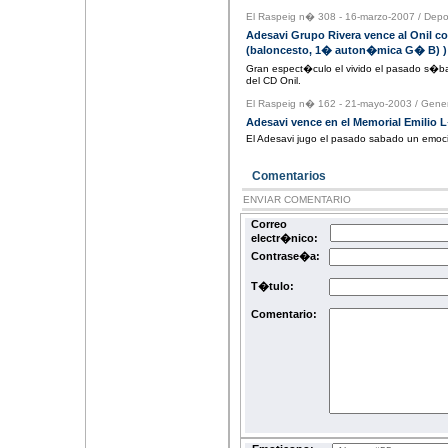
El Raspeig n� 308 - 16-marzo-2007
/
Depo
Adesavi Grupo Rivera vence al Onil c
(baloncesto, 1� auton�mica G� B) )
Gran espect�culo el vivido el pasado s�ba
del CD Onil.
El Raspeig n� 162 - 21-mayo-2003
/
Gener
Adesavi vence en el Memorial Emilio
El Adesavi jugo el pasado sabado un emocin
Comentarios
ENVIAR COMENTARIO
Correo
electr�nico:
Contrase�a:
T�tulo:
Comentario: