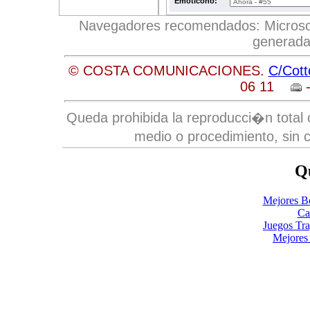
Emoticono:
Navegadores recomendados: Microsoft 
generada
© COSTA COMUNICACIONES.
C/Cott
06 11
-
Queda prohibida la reproducci�n total o
medio o procedimiento, sin c
Qu
Mejores B
Ca
Juegos Tr
Mejores