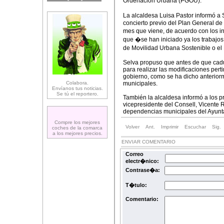
Ordenación Urbana (PGOU).
La alcaldesa Luisa Pastor informó a 
concierto previo del Plan General d
mes que viene, de acuerdo con los in
que �se han iniciado ya los trabajos
de Movilidad Urbana Sostenible o el
Selva propuso que antes de que caduc
para realizar las modificaciones pert
gobierno, como se ha dicho anterior
Colabora.
municipales.
Envíanos tus noticias.
Se tú el reportero.
También la alcaldesa informó a los p
vicepresidente del Consell, Vicente R
dependencias municipales del Ayunt
Compre los mejores
Volver
Ant.
Imprimir
Escuchar
Sig.
coches de la comarca
a los mejores precios.
ENVIAR COMENTARIO
Correo
electr�nico:
Contrase�a:
T�tulo:
Comentario: