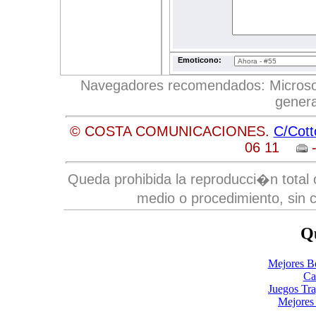
Emoticono:
Navegadores recomendados: Microsoft 
genera
© COSTA COMUNICACIONES.
C/Cott
06 11
-
Queda prohibida la reproducci�n total o
medio o procedimiento, sin c
Qu
Mejores B
Ca
Juegos Tr
Mejores