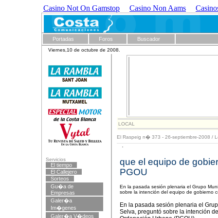
Casino Not On Gamstop
Casino Non Aams
Casino
Portadas
Foros
Buscador
Viernes,10 de octubre de 2008.
LOCAL
El Raspeig n� 373 - 26-septiembre-2008
/
L
Servicios
que el equipo de gobie
El tiempo
PGOU
El Callejero
Sorteos
Gu�a de
En la pasada sesión plenaria el Grupo Munic
sobre la intención del equipo de gobierno
Empresas
Galer�a
En la pasada sesión plenaria el Grup
Im�genes
Selva, preguntó sobre la intención d
Galer�a V�deos