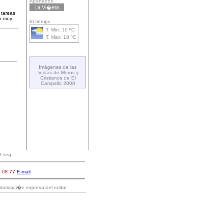
Apartados
La Vi�eta
 tareas
so muy
El tiempo
T. Min: 10 ºC
T. Max: 18 ºC
Imágenes de las
fiestas de Moros y
Cristianos de El
Campello 2008
8 seg.
6 08 77
E-mail
torizaci�n expresa del editor.