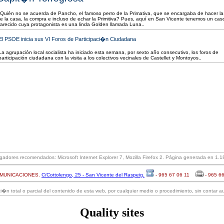
Quién no se acuerda de Pancho, el famoso perro de la Primativa, que se encargaba de hacer la
e la casa, la compra e incluso de echar la Primitiva? Pues, aquí en San Vicente tenemos un ca
arecido cuya protagonista es una linda Golden llamada Luna..
El PSOE inicia sus VI Foros de Participaci�n Ciudadana
La agrupación local socialista ha iniciado esta semana, por sexto año consecutivo, los foros de
participación ciudadana con la visita a los colectivos vecinales de Castellet y Montoyos..
adores recomendados: Microsoft Internet Explorer 7, Mozilla Firefox 2. Página generada en 1.1
OMUNICACIONES.
C/Cottolengo, 25 - San Vicente del Raspeig.
- 965 67 06 11
- 965 6
�n total o parcial del contenido de esta web, por cualquier medio o procedimiento, sin contar au
Quality sites