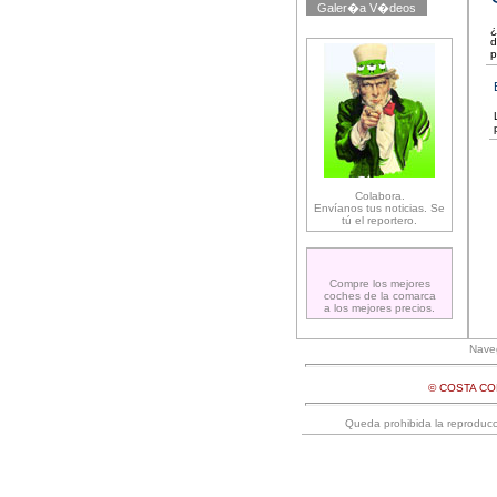
Galer�a V�deos
¿
d
p
Colabora.
Envíanos tus noticias. Se
tú el reportero.
Compre los mejores
coches de la comarca
a los mejores precios.
Naveg
© COSTA C
Queda prohibida la reproducci