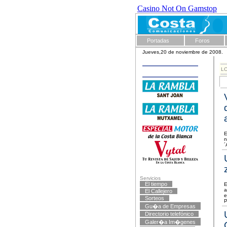
Casino Not On Gamstop
Portadas
Foros
Jueves,20 de noviembre de 2008.
L
E
n
´
Servicios
El tiempo
E
a
El Callejero
e
Sorteos
P
Gu�a de Empresas
Directorio telefónico
Galer�a Im�genes