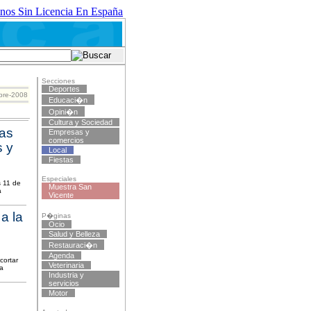
nos Sin Licencia En España
Secciones
Deportes
mbre-2008
Educaci�n
Opini�n
Cultura y Sociedad
mas
Empresas y
comercios
s y
Local
Fiestas
Especiales
s 11 de
Muestra San
a
Vicente
a la
P�ginas
Ocio
Salud y Belleza
Restauraci�n
Agenda
cortar
Veterinaria
la
Industria y
servicios
Motor