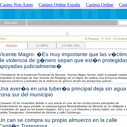
Casino Non Aams
Casinos Online España
Casinos Online
Casi
Buscador
OCAL
El Raspeig - nº 379 - 13-novie
Lo último
Lo más visto
Edición
Vicente Magro: �Es muy importante que las v�cti
de violencia de g�nero sepan que est�n protegida
apoyadas judicialmente�
l Presidente de la Audiencia Provincial de Alicante, Vicente Magro Servet, visitó el pasado marte
oviembre el municipio de San Vicente del Raspeig con el objeto de realizar una ponencia titulad
Aspectos jurídicos y policiales de la violencia de género desde las perspectiva judicial´..
Una aver�a en una tuber�a principal deja sin agua 
zona sur del municipio
l pasado 10 de noviembre debido a una avería en una de las conducciones principales de
bastecimiento de agua potable, la empresa Aguas Municipalizadas de Alicante se vio obligada a 
l suministro de agua en los barrios Haygón, Sol y Luz, Los Girasoles y Santa Isabel, así como a 
artida Torregroses, Universidad de Alicante y calle Cottolengo..
Un can se compra su propio almuerzo en la calle
Capit�n Torregrosa