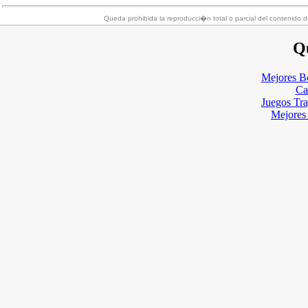
Queda prohibida la reproducci�n total o parcial del contenido d
Qu
Mejores B
Ca
Juegos Tr
Mejores