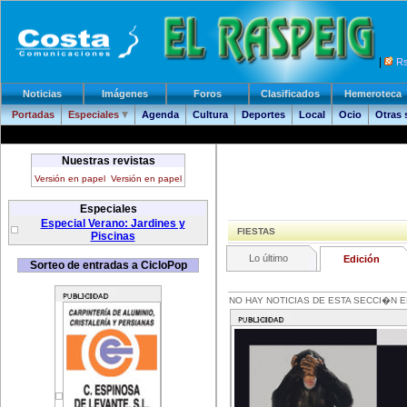
|
R
Noticias
Imágenes
Foros
Clasificados
Hemeroteca
Portadas
Especiales
Agenda
Cultura
Deportes
Local
Ocio
Otras
Nuestras revistas
Versión en papel
Versión en papel
Especiales
Especial Verano: Jardines y
FIESTAS
Piscinas
Lo último
Edición
Sorteo de entradas a CicloPop
NO HAY NOTICIAS DE ESTA SECCI�N E