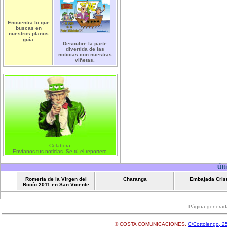
Encuentra lo que
buscas en
nuestros planos
guía.
Descubre la parte
divertida de las
noticias con nuestras
viñetas.
Colabora.
Envíanos tus noticias. Se tú el reportero.
Últ
Romería de la Virgen del
Charanga
Embajada Cris
Rocío 2011 en San Vicente
Página generad
© COSTA COMUNICACIONES.
C/Cottolengo, 25