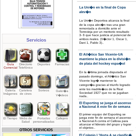
La Uni�n en la final de Copa
alev�n
La Uni�n Deportiva alcanza la final
de la copa alev�n tras una gran
remontada a domicilio ante el
Torrevieja por un meritorio resultado
3- 6 que hace justicia al potencial de
Servicios
ambos rivales. (V�ctor 1, Oscar 1,
Dani 1, Pablo 3)..
El Atl�tico San Vicente-UA
mantiene la plaza en la divisi�n
de plata del hockey espa�ol
Guía
Directorio
Deportes
Farmacias
Comercial
Telefónico
En la �ltima jornada disputada el
pasado domingo, el Atl�tico San
Vicente logr� mantener la
categor�a gracias al triunfo logrado
ante los madrile�os de la Real
Galería
Cartelera
Sorteos
Galer�a
Sociedad 1927 que no se jugaban
Imágenes
de cines
V�deos
nada..
El Esporting se juega el ascenso
a Nacional A este fin de semana
El primer equipo del Esporting se
juega este fin de semana el ascenso
El Tiempo
Webs de
Portadas
Callejero
a Nacional A contra el Callosa para
Salud
personalizadas
alcanzar el liderato del grupo y lograr
el objetivo..
OTROS SERVICIOS
El Colegio L'Horta A se clasific�