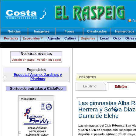
|
R
Noticias
Imágenes
Foros
Clasificados
Hemeroteca
Portadas
Especiales
Agenda
Cultura
Deportes
Local
Ocio
Otras
Nuestras revistas
Versión en papel
Versión en papel
Especiales
Especial Verano: Jardines y
DEPORTES
Piscinas
Lo último
Edición
Sorteo de entradas a CicloPop
Las gimnastas Alba 
Herrera y Sof�a Diaz b
Dama de Elche
Las gimnastas del Club R�tmica San Vi
y Sof�a D�az brillaron con luz propia e
disput� el pasado s�bado 21 de mayo en l