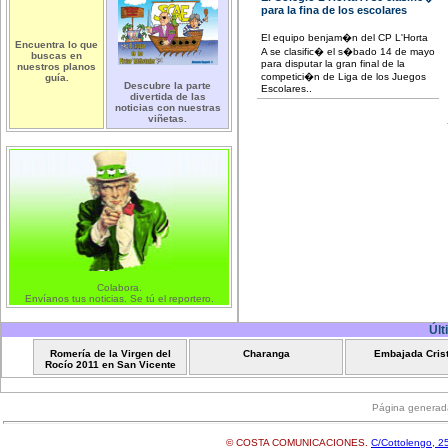
para la fina de los escolares
El equipo benjam�n del CP L'Horta
Encuentra lo que
A se clasific� el s�bado 14 de mayo
buscas en
para disputar la gran final de la
nuestros planos
competici�n de Liga de los Juegos
guía.
Descubre la parte
Escolares..
divertida de las
noticias con nuestras
viñetas.
Colabora.
Envíanos tus noticias. Se tú el reportero.
Últ
Romería de la Virgen del
Charanga
Embajada Cris
Rocío 2011 en San Vicente
Página generad
© COSTA COMUNICACIONES.
C/Cottolengo, 25