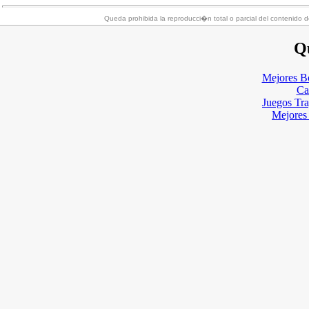
Queda prohibida la reproducci�n total o parcial del contenido d
Qu
Mejores B
Ca
Juegos Tr
Mejores