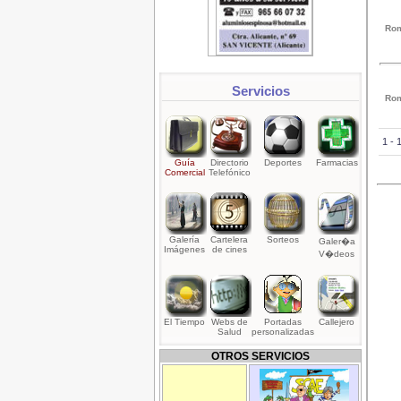
Rom
Servicios
Rom
1 -
Guía
Directorio
Deportes
Farmacias
Comercial
Telefónico
Galería
Cartelera
Sorteos
Galer�a
Imágenes
de cines
V�deos
El Tiempo
Webs de
Portadas
Callejero
Salud
personalizadas
OTROS SERVICIOS