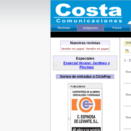
Noticias
Imágenes
Foros
Nuestras revistas
GAL
Versión en papel
Versión en papel
Especiales
1 - 
Especial Verano: Jardines y
Piscinas
Rom
Sorteo de entradas a CicloPop
Rom
Rom