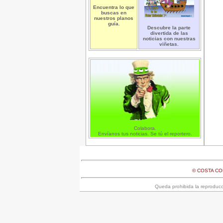
Encuentra lo que
buscas en
nuestros planos
guía.
Descubre la parte
divertida de las
noticias con nuestras
viñetas.
Colabora.
Envíanos tus noticias. Se tú el reportero.
© COSTA C
Queda prohibida la reproducci