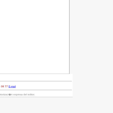
6 08 77
E-mail
torizaci�n expresa del editor.