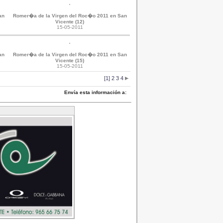
an
Romer�a de la Virgen del Roc�o 2011 en San
Vicente (12)
15-05-2011
an
Romer�a de la Virgen del Roc�o 2011 en San
Vicente (15)
15-05-2011
[1]
2
3
4
Envía esta información a: