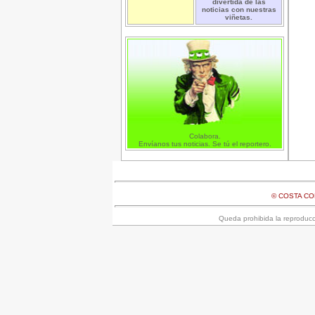
divertida de las
noticias con nuestras
viñetas.
Colabora.
Envíanos tus noticias. Se tú el reportero.
© COSTA C
Queda prohibida la reproducci