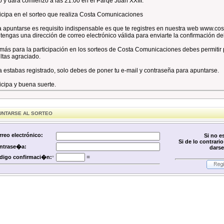
o y dará comienzo a las 21:00 en el Parqe Juan XXIII.
icipa en el sorteo que realiza Costa Comunicaciones
 apuntarse es requisito indispensable es que te registres en nuestra web www.co
tengas una dirección de correo electrónico válida para enviarte la confirmación del
ás para la participación en los sorteos de Costa Comunicaciones debes permitir p
ltas agraciado.
a estabas registrado, solo debes de poner tu e-mail y contraseña para apuntarse.
icipa y buena suerte.
NTARSE AL SORTEO
rreo electrónico:
Si no e
Si de lo contrari
ntrase�a:
darse
=
digo confirmaci�n:
*