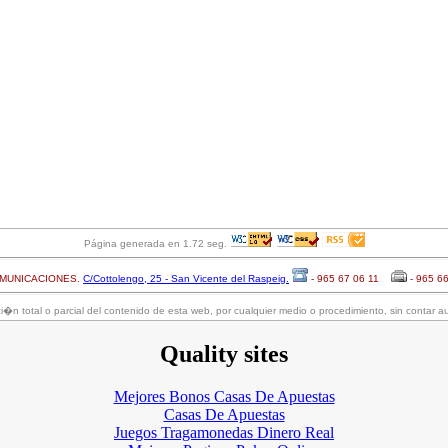
Página generada en 1.72 seg.
OMUNICACIONES.
C/Cottolengo, 25 - San Vicente del Raspeig.
- 965 67 06 11
- 965 6
�n total o parcial del contenido de esta web, por cualquier medio o procedimiento, sin contar au
Quality sites
Mejores Bonos Casas De Apuestas
Casas De Apuestas
Juegos Tragamonedas Dinero Real