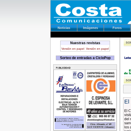
Noticias
Imágenes
Foros
Nuestras revistas
SOR
Versión en papel
Versión en papel
Sorteo de entradas a CicloPop
SOR
El
El C
visi
del 
sanv
los 