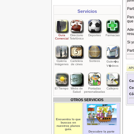
juni
Part
Servicios
Para
que 
Adem
resu
Guía
Directorio
Deportes
Farmacias
Comercial
Telefónico
Si y
Part
Galería
Cartelera
Sorteos
Galer�a
Imágenes
de cines
V�deos
APU
Co
Co
El Tiempo
Webs de
Portadas
Callejero
Salud
personalizadas
Có
OTROS SERVICIOS
Encuentra lo que
buscas en
nuestros planos
guía.
Descubre la parte