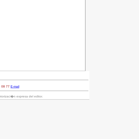
6 08 77
E-mail
torizaci�n expresa del editor.