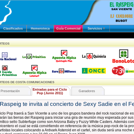
Clasificados
Hemeroteca
Guía Comercial
Servicios
TEOS
TEOS DE COSTA COMUNICACIONES
Entradas para el Ciclo
Presentación
Ganadores
Pop (Junio 2011)
 Raspeig te invita al concierto de Sexy Sadie en el F
iclo Pop traerá a San Vicente a uno de los grupos bandera del rock nacional de e
tarán las tierras del Raspeig para iniciar una gira de reunión muy esperada por su
mítico sello Subterfuge como son Arizona Baby y Fuzzy White Casters. Además como
icentero el cual se está convirtiendo en referencia de la música pop-rock de la pro
artistas locales colocando a Ardvark Asteroid en el cartel, sin duda será una noche