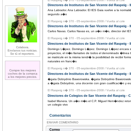
El Raspeig n� 370 - 05-septiembre-2008
/
Vuelta al cole
Directores de Institutos de San Vicente del Raspeig - 
Ana Labrador. Ana Labrador. El IES Gaia vuelve a la normali
segundo a�o
El Raspeig n� 370 - 05-septiembre-2008
/
Vuelta al cole
Directores de Institutos de San Vicente del Raspeig - 
Carlos Navas. Carlos Navas es, un a�o m�s, director del IES
El Raspeig n� 370 - 05-septiembre-2008
/
Vuelta al cole
Directores de Institutos de San Vicente del Raspeig 
Colabora.
Domingo L�pez. Domingo L�pez. Domingo L�pez encara su 
Envíanos tus noticias.
proyectos, el m�s llamativo de todos el denominado �line
Se tú el reportero.
se matricule en la misma tendr� la posibilidad de recibir fo
naturales en franc�s
El Raspeig n� 370 - 05-septiembre-2008
/
Vuelta al cole
Compre los mejores
coches de la comarca
Directores de Institutos de San Vicente del Raspeig - 
a los mejores precios.
�gata Dobrydnio Baworowska. �gata Dobrydnio Baworowska.
a �gata Dobrydnio, una docente con gran cualificaci�n y exp
El Raspeig n� 370 - 05-septiembre-2008
/
Vuelta al cole
Directores de Colegios de San Vicente del Raspeig - 
Isabel Munera. Un a�o m�s el C.P. Miguel Hern�ndez retoma 
un colegio vivo
Comentarios
ENVIAR COMENTARIO
Correo