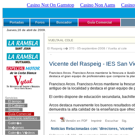
Casino Not On Gamstop
Casino Non Aams
Casino
Encuentra en nuestra GUÍA COMERCIAL 
Portadas
Foros
Buscador
Guía Comercial
Jueves,16 de abril de 2009.
VUELTA AL COLE
El Raspeig n� 370 - 05-septiembre-2008
/
Vuelta al cole
Vicente del Raspeig - IES San V
Francisco Arcos. Francisco Arcos mantiene la frescura e ilusión
destaca el gran equipo de profesionales que compone la plant
Francisco Arcos. Francisco Arcos mantiene la frescura
antiguo de la localidad y destaca el gran equipo de 
El centro dispone de educación secundaria, bachiller
Servicios
El tiempo
Arcos destaca nuevamente los buenos resultados obt
El Callejero
demuestra la alta calidad de la enseñanza que ofrece 
Sorteos
Guía Comercial
Directorio telefónico
Ant.
Versión en PDF
Imprimir
Escuchar
Sig.
Galer�a
Im�genes
Noticias Relacionadas con: 'directores, 'vicente'
Galer�a V�deos