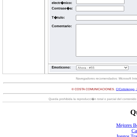
electr�nico:
Contrase�a:
T�tulo:
Comentario:
Emoticono:
Navegadores recomendados: Microsoft Inter
© COSTA COMUNICACIONES.
C/Cottolengo, 
Queda prohibida la reproducci�n total o parcial del contenido 
Qu
Mejores B
Ca
Juegos Tr