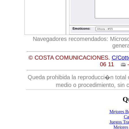
Emoticono:
Navegadores recomendados: Microsoft 
genera
© COSTA COMUNICACIONES.
C/Cott
06 11
-
Queda prohibida la reproducci�n total o
medio o procedimiento, sin c
Qu
Mejores B
Ca
Juegos Tr
Mejores