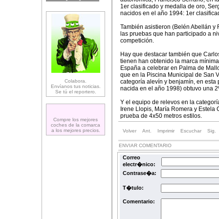
1er clasificado y medalla de oro, S
nacidos en el año 1994: 1er clasifica
También asistieron (Belén Abellán y
las pruebas que han participado a ni
competición.
Hay que destacar también que Carlos
tienen han obtenido la marca mínima 
España a celebrar en Palma de Mallo
que en la Piscina Municipal de San V
Colabora.
categoría alevín y benjamín, en esta
Envíanos tus noticias.
nacida en el año 1998) obtuvo una 2º
Se tú el reportero.
Y el equipo de relevos en la categor
Irene Llopis, María Romera y Estela 
prueba de 4x50 metros estilos.
Compre los mejores
coches de la comarca
a los mejores precios.
Volver
Ant.
Imprimir
Escuchar
Sig.
ENVIAR COMENTARIO
Correo
electr�nico:
Contrase�a:
T�tulo:
Comentario: