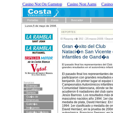
Casino Not On Gamstop
Casino Non Aams
Casino
Portadas
Foros
Buscador
Lunes,5 de mayo de 2008.
DEPORTES
El Raspeig n� 352 - 25-marzo-2008
/
Depor
Gran �xito del Club
Nataci�n San Vicente
infantiles de Gand�a
El pasado final los representantes del Club
grandes resultados en el autonómico infanti
El pasado final los representantes d
participaron con grandes resultados e
benjamín. En primer lugar el equipo inf
Servicios
Campeonatos Autonómicos infantiles 
El tiempo
Comunidad Valenciana, dónde se lleg
El Callejero
acudieron 6 nadadores del club sanv
Sorteos
Jesús Barroso. Los resultados más d
Gu�a de
masculino nacidos año 1994: 1er clasi
Empresas
medalla de plata, David Herráez. En
Galer�a
1994: 1er clasificado y medalla de or
Im�genes
David Herráez; en la prueba de 200m
Galer�a V�deos
autonómica, Francisco Serrano; en 