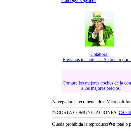
Galer�a V�deos
Colabora.
Envíanos tus noticias. Se tú el report
Compre los mejores coches de la co
a los mejores precios.
Navegadores recomendados: Microsoft Inter
© COSTA COMUNICACIONES.
C/Cott
Queda prohibida la reproducci�n total o pa