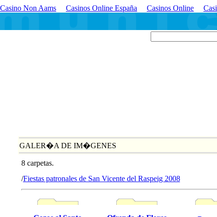
Casino Non Aams
Casinos Online España
Casinos Online
Casi
GALER�A DE IM�GENES
8 carpetas.
/
Fiestas patronales de San Vicente del Raspeig 2008