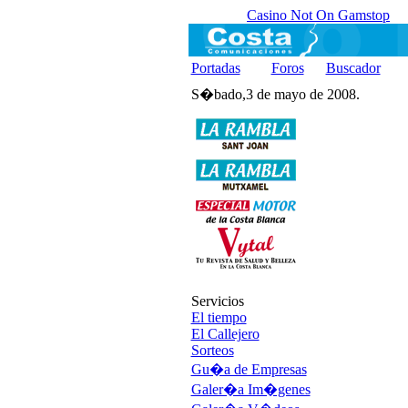
Casino Not On Gamstop
Portadas
Foros
Buscador
S�bado,3 de mayo de 2008.
Servicios
El tiempo
El Callejero
Sorteos
Gu�a de Empresas
Galer�a Im�genes