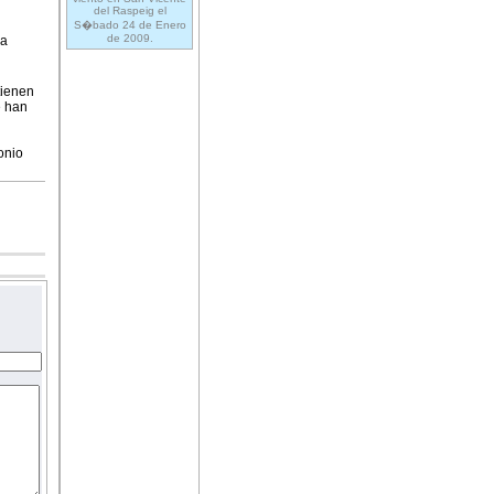
del Raspeig el
S�bado 24 de Enero
de 2009.
ca
tienen
e han
onio