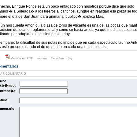
hecho, Enrique Ponce está un poco enfadado con nosotros porque dice que solo
amos �la Soleada� a los toreros alicantinos, aunque en realidad esa pieza se to
mpre el día de San Juan para animar al público�. explica Más.
ún nos cuenta Antonio, la plaza de toros de Alicante es una de las pocas que man
tradición de tocar el reglamento tal y como se hacia antes, ya que muchas plazas s
linado por adaptarse a los tiempos de hoy.
 embargo la dificultad de sus notas no impide que en cada espectáculo taurino Ant
 esté presente dando el do de pecho en cada una de sus notas.
.
Versión en PDF
Imprimir
Escuchar
Sig.
entarios
IAR COMENTARIO
rreo
ectr�nico:
ntrase�a:
tulo:
mentario: