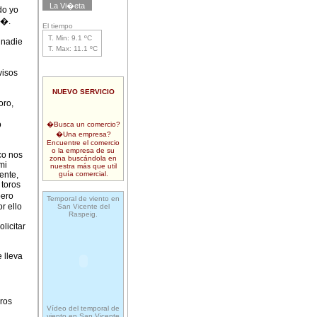
La Vi�eta
do yo
a�.
El tiempo
T. Min: 9.1 ºC
 nadie
T. Max: 11.1 ºC
visos
NUEVO SERVICIO
oro,
o
�Busca un comercio?
�Una empresa?
Encuentre el comercio
o la empresa de su
co nos
zona buscándola en
mi
nuestra más que util
ente,
guía comercial.
 toros
pero
Temporal de viento en
r ello
San Vicente del
Raspeig.
licitar
 lleva
ros
Vídeo del temporal de
viento en San Vicente