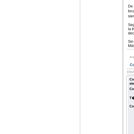
De 
toc
sie
Seg
la 
dec
Sin
Más
Ant
Com
ENV
Co
el
Co
T�
Co