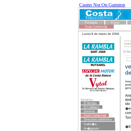
Casino Not On Gamstop
Portadas
Foros
Guía Comercial
Lunes,9 de marzo de 2009.
CUL
El Ra
1
ve
de
Anto
prof
gene
Ant
ded
Servicios
El tiempo
ido
El Callejero
�en
Sorteos
com
Guía Comercial
Tor
Directorio telefónico
Galer�a
�En
Im�genes