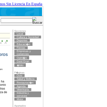
nos Sin Licencia En España
Secciones
Local
Cultura y Sociedad
Deportes
Educaci�n
Fiestas
Empresas y
oros
comercios
Opini�n
Gent Gran
�bito
 en
P�ginas
Ocio
Salud y Belleza
e ha
Restauraci�n
tonio
Agenda
tras
Veterinaria
aza de
Industria y
servicios
Motor
Apartados