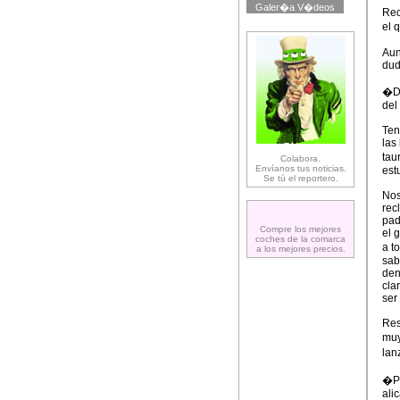
Galer�a V�deos
Rec
el 
Aun
dud
�Du
del
Ten
las
tau
Colabora.
Envíanos tus noticias.
est
Se tú el reportero.
Nos
rec
pad
Compre los mejores
el 
coches de la comarca
a t
a los mejores precios.
sab
den
cla
ser
Res
muy
lan
�Pa
ali