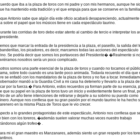
uerdo que iba a la plaza de toros con mi padre y con mis hermanos, aunque he si
que ha mantenido esta tradición y el que empuja para que se conserve en la famili
que Antonio sabe que algún día este oficio acabará desapareciendo, actualmente
a sobre el papel que los músicos tiene en cada espectáculo taurino.
rante las corridas de toro debo estar atento al cambio de tercio e interpretar los a
 presidente.
emos que marcar la entrada de la presidencia a la plaza, el paseillo, la salida del t
 banderillas, los picadores, es decir, marcamos todas las acciones del espectáculo
rino. Se podría decir que somos los portavoces del Presidente� �Realmente si n
uviéramos nosotros sería un poco complicado.
otros somos una parte esencial de la plaza de toros y cuando no tocamos el públi
lama, sobre todo cuando es una tarde poco animada. Todavía recuerdo el día que 
re se enfadó con los mandatarios de la plaza de toros y no fue a tocar. Inmediatam
gobernador mandó a la Guardia Civil a mi casa ha detenerlo y llevarlo a la plaza de
ocar por la fuerza.� Para Antonio, estos recuerdos ya forman parte de su esencia, 
e que su papel en la plaza de toros tuvo un inicio y evidentemente tiene un final, po
tro de un año tiene intenciones de retirarse y dejarle a su sobrino su puesto como
rinero. Aunque nos confiesa que su gran pasión por el mundo taurino le ha hecho so
 arenero en la misma Plaza de Toros que le vio crecer.
pecto a lo grandes protagonistas de este espectáculo, Antonio nos confiesa que se
 bien con los toreros, �además suelen valorar muchas veces nuestro trabajo
zándonos algún trofeo� .
ra mi el gran maestro es Manzanares, además siento un gran respeto por los tore
cantinos.