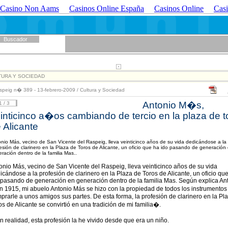
Casino Non Aams
Casinos Online España
Casinos Online
Casi
Buscador
TURA Y SOCIEDAD
speig n� 389 - 13-febrero-2009
/
Cultura y Sociedad
Antonio M�s,
 / 3
inticinco a�os cambiando de tercio en la plaza de t
 Alicante
nio Más, vecino de San Vicente del Raspeig, lleva veinticinco años de su vida dedicándose a la
esión de clarinero en la Plaza de Toros de Alicante, un oficio que ha ido pasando de generación
ración dentro de la familia Mas..
onio Más, vecino de San Vicente del Raspeig, lleva veinticinco años de su vida
icándose a la profesión de clarinero en la Plaza de Toros de Alicante, un oficio qu
 pasando de generación en generación dentro de la familia Mas. Según explica An
 1915, mi abuelo Antonio Más se hizo con la propiedad de todos los instrumentos 
prarle a unos amigos sus partes. De esta forma, la profesión de clarinero en la Pl
os de Alicante se convirtió en una tradición de mi familia�.
 realidad, esta profesión la he vivido desde que era un niño.