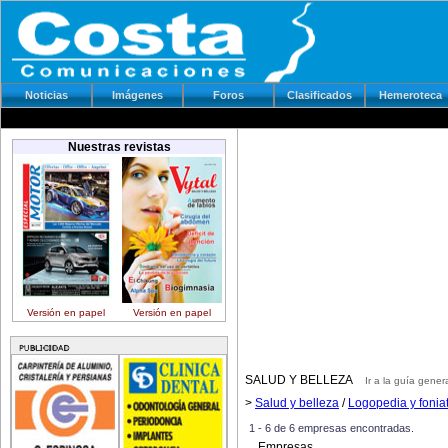
Noticias
Imágenes
Foros
Clasificados
Hemeroteca
Nuestras revistas
Versión en papel
Versión en papel
SALUD Y BELLEZA
Ir a la guía gener
>
Salud y belleza
/
Logopedia y foni
1 - 6 de 6 empresas encontradas.
Empresas