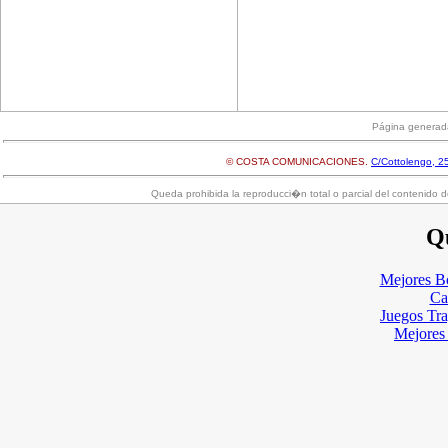
Página generad
© COSTA COMUNICACIONES.
C/Cottolengo, 25
Queda prohibida la reproducci�n total o parcial del contenido d
Qu
Mejores B
Ca
Juegos Tr
Mejores