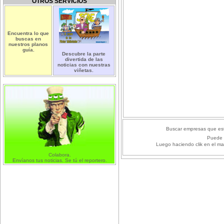
OTROS SERVICIOS
Encuentra lo que
buscas en
nuestros planos
guía.
Descubre la parte
divertida de las
noticias con nuestras
viñetas.
Buscar empresas que est
Puede 
Luego haciendo clik en el ma
Colabora.
Envíanos tus noticias. Se tú el reportero.