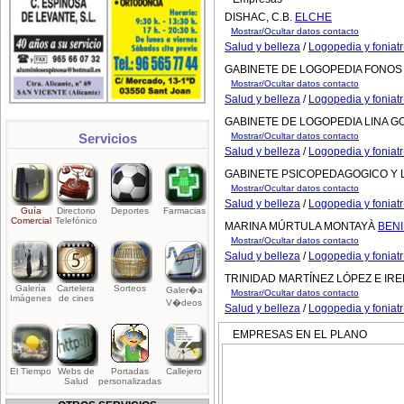
DISHAC, C.B.
ELCHE
Mostrar/Ocultar datos contacto
Salud y belleza
/
Logopedia y fonia
GABINETE DE LOGOPEDIA FONOS
Mostrar/Ocultar datos contacto
Salud y belleza
/
Logopedia y fonia
GABINETE DE LOGOPEDIA LINA G
Servicios
Mostrar/Ocultar datos contacto
Salud y belleza
/
Logopedia y fonia
GABINETE PSICOPEDAGOGICO Y
Mostrar/Ocultar datos contacto
Salud y belleza
/
Logopedia y fonia
Guía
Directorio
Deportes
Farmacias
Comercial
Telefónico
MARINA MÚRTULA MONTAYÀ
BEN
Mostrar/Ocultar datos contacto
Salud y belleza
/
Logopedia y fonia
TRINIDAD MARTÍNEZ LÓPEZ E I
Galería
Cartelera
Sorteos
Galer�a
Mostrar/Ocultar datos contacto
Imágenes
de cines
V�deos
Salud y belleza
/
Logopedia y fonia
EMPRESAS EN EL PLANO
El Tiempo
Webs de
Portadas
Callejero
Salud
personalizadas