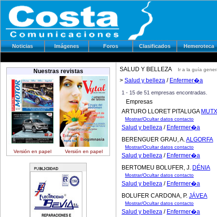
Noticias
Imágenes
Foros
Clasificados
Hemeroteca
SALUD Y BELLEZA
Ir a la guía gener
Nuestras revistas
>
Salud y belleza
/
Enfermer�a
1 - 15 de 51 empresas encontradas.
Empresas
ARTURO LLORET PITALUGA
MUT
Mostrar/Ocultar datos contacto
Salud y belleza
/
Enfermer�a
BERENGUER GRAU, A.
ALGORFA
Mostrar/Ocultar datos contacto
Versión en papel
Versión en papel
Salud y belleza
/
Enfermer�a
BERTOMEU BOLUFER, J.
DÉNIA
Mostrar/Ocultar datos contacto
Salud y belleza
/
Enfermer�a
BOLUFER CARDONA, P.
JÁVEA
Mostrar/Ocultar datos contacto
Salud y belleza
/
Enfermer�a