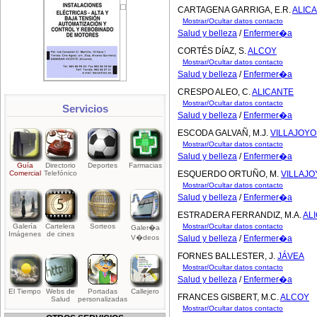
CARTAGENA GARRIGA, E.R.
ALIC
Mostrar/Ocultar datos contacto
Salud y belleza
/
Enfermer�a
CORTÉS DÍAZ, S.
ALCOY
Mostrar/Ocultar datos contacto
Salud y belleza
/
Enfermer�a
CRESPO ALEO, C.
ALICANTE
Mostrar/Ocultar datos contacto
Servicios
Salud y belleza
/
Enfermer�a
ESCODA GALVAÑ, M.J.
VILLAJOY
Mostrar/Ocultar datos contacto
Salud y belleza
/
Enfermer�a
Guía
Directorio
Deportes
Farmacias
Comercial
Telefónico
ESQUERDO ORTUÑO, M.
VILLAJ
Mostrar/Ocultar datos contacto
Salud y belleza
/
Enfermer�a
ESTRADERA FERRANDIZ, M.A.
AL
Galería
Cartelera
Sorteos
Mostrar/Ocultar datos contacto
Galer�a
Imágenes
de cines
V�deos
Salud y belleza
/
Enfermer�a
FORNES BALLESTER, J.
JÁVEA
Mostrar/Ocultar datos contacto
Salud y belleza
/
Enfermer�a
El Tiempo
Webs de
Portadas
Callejero
FRANCES GISBERT, M.C.
ALCOY
Salud
personalizadas
Mostrar/Ocultar datos contacto