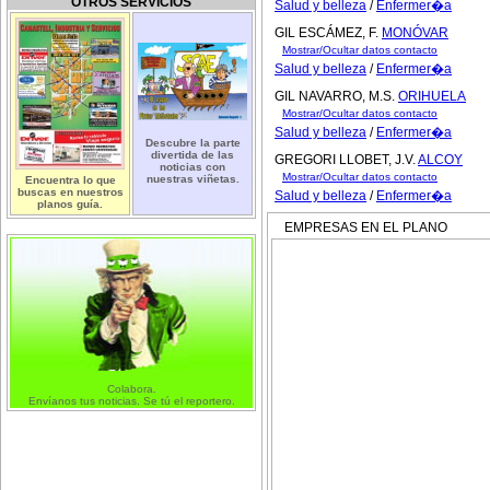
OTROS SERVICIOS
Salud y belleza
/
Enfermer�a
GIL ESCÁMEZ, F.
MONÓVAR
Mostrar/Ocultar datos contacto
Salud y belleza
/
Enfermer�a
GIL NAVARRO, M.S.
ORIHUELA
Mostrar/Ocultar datos contacto
Salud y belleza
/
Enfermer�a
Descubre la parte
divertida de las
GREGORI LLOBET, J.V.
ALCOY
noticias con
Mostrar/Ocultar datos contacto
nuestras viñetas.
Encuentra lo que
buscas en nuestros
Salud y belleza
/
Enfermer�a
planos guía.
EMPRESAS EN EL PLANO
Colabora.
Envíanos tus noticias. Se tú el reportero.