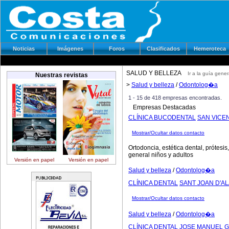
Noticias
Imágenes
Foros
Clasificados
Hemeroteca
SALUD Y BELLEZA
Ir a la guía gener
Nuestras revistas
>
Salud y belleza
/
Odontolog�a
1 - 15 de 418 empresas encontradas.
Empresas Destacadas
CLÍNICA BUCODENTAL
SAN VICE
Mostrar/Ocultar datos contacto
Ortodoncia, estética dental, prótesi
general niños y adultos
Versión en papel
Versión en papel
Salud y belleza
/
Odontolog�a
CLÍNICA DENTAL
SANT JOAN D'A
Mostrar/Ocultar datos contacto
Salud y belleza
/
Odontolog�a
CLÍNICA DENTAL JOSE MANUEL 