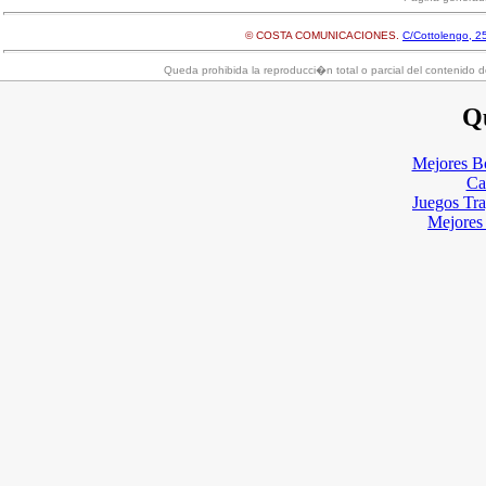
© COSTA COMUNICACIONES.
C/Cottolengo, 25
Queda prohibida la reproducci�n total o parcial del contenido d
Qu
Mejores B
Ca
Juegos Tr
Mejores