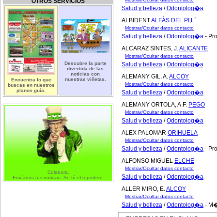
OTROS SERVICIOS
Salud y belleza
/
Odontolog�a
ALBIDENT
ALFÀS DEL PI,L´
Mostrar/Ocultar datos contacto
Salud y belleza
/
Odontolog�a
- Pr
ALCARAZ SINTES, J.
ALICANTE
Mostrar/Ocultar datos contacto
Descubre la parte
Salud y belleza
/
Odontolog�a
divertida de las
noticias con
ALEMANY GIL, A.
ALCOY
nuestras viñetas.
Encuentra lo que
Mostrar/Ocultar datos contacto
buscas en nuestros
planos guía.
Salud y belleza
/
Odontolog�a
ALEMANY ORTOLA, A.F.
PEGO
Mostrar/Ocultar datos contacto
Salud y belleza
/
Odontolog�a
ALEX PALOMAR
ORIHUELA
Mostrar/Ocultar datos contacto
Salud y belleza
/
Odontolog�a
- Pr
ALFONSO MIGUEL
ELCHE
Mostrar/Ocultar datos contacto
Colabora.
Salud y belleza
/
Odontolog�a
Envíanos tus noticias. Se tú el reportero.
ALLER MIRO, E.
ALCOY
Mostrar/Ocultar datos contacto
Salud y belleza
/
Odontolog�a
- M�