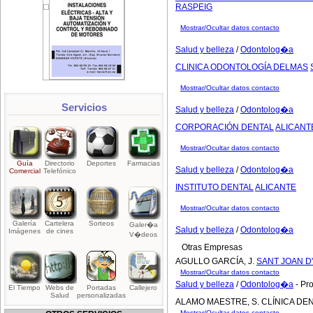
RASPEIG
Mostrar/Ocultar datos contacto
Salud y belleza
/
Odontolog�a
CLINICA ODONTOLOGÍA DELMAS
Mostrar/Ocultar datos contacto
Servicios
Salud y belleza
/
Odontolog�a
CORPORACIÓN DENTAL
ALICANT
Mostrar/Ocultar datos contacto
Guía
Directorio
Deportes
Farmacias
Salud y belleza
/
Odontolog�a
Comercial
Telefónico
INSTITUTO DENTAL
ALICANTE
Mostrar/Ocultar datos contacto
Galería
Cartelera
Sorteos
Galer�a
Salud y belleza
/
Odontolog�a
Imágenes
de cines
V�deos
Otras Empresas
AGULLO GARCÍA, J.
SANT JOAN D
Mostrar/Ocultar datos contacto
Salud y belleza
/
Odontolog�a
- Pr
El Tiempo
Webs de
Portadas
Callejero
Salud
personalizadas
ALAMO MAESTRE, S. CLÍNICA DE
Mostrar/Ocultar datos contacto