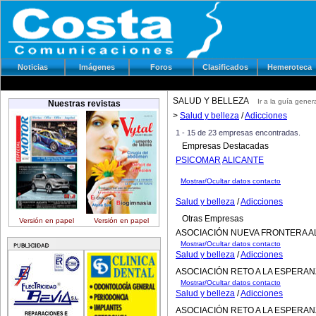
Noticias
Imágenes
Foros
Clasificados
Hemeroteca
SALUD Y BELLEZA
Ir a la guía gener
Nuestras revistas
>
Salud y belleza
/
Adicciones
1 - 15 de 23 empresas encontradas.
Empresas Destacadas
PSICOMAR
ALICANTE
Mostrar/Ocultar datos contacto
Salud y belleza
/
Adicciones
Otras Empresas
Versión en papel
Versión en papel
ASOCIACIÓN NUEVA FRONTERA A
Mostrar/Ocultar datos contacto
Salud y belleza
/
Adicciones
ASOCIACIÓN RETO A LA ESPERAN
Mostrar/Ocultar datos contacto
Salud y belleza
/
Adicciones
ASOCIACIÓN RETO A LA ESPERAN