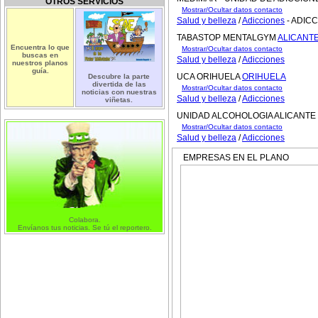
OTROS SERVICIOS
Mostrar/Ocultar datos contacto
Salud y belleza
/
Adicciones
- ADIC
TABASTOP MENTALGYM
ALICANT
Encuentra lo que
Mostrar/Ocultar datos contacto
buscas en
Salud y belleza
/
Adicciones
nuestros planos
guía.
UCA ORIHUELA
ORIHUELA
Descubre la parte
divertida de las
Mostrar/Ocultar datos contacto
noticias con nuestras
Salud y belleza
/
Adicciones
viñetas.
UNIDAD ALCOHOLOGIA ALICANTE
Mostrar/Ocultar datos contacto
Salud y belleza
/
Adicciones
EMPRESAS EN EL PLANO
Colabora.
Envíanos tus noticias. Se tú el reportero.