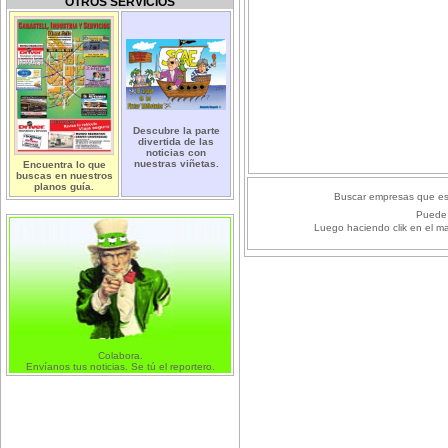
OTROS SERVICIOS
Descubre la parte
divertida de las
noticias con
nuestras viñetas.
Encuentra lo que
buscas en nuestros
planos guía.
Buscar empresas que es
Puede 
Luego haciendo clik en el m
Colabora.
Envíanos tus noticias. Se tú el reportero.