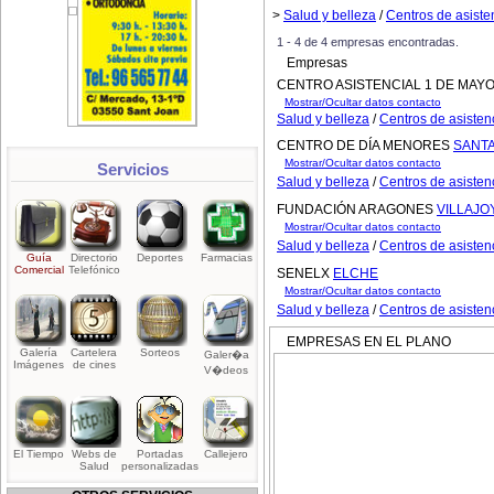
>
Salud y belleza
/
Centros de asiste
1 - 4 de 4 empresas encontradas.
Empresas
CENTRO ASISTENCIAL 1 DE MAY
Mostrar/Ocultar datos contacto
Salud y belleza
/
Centros de asisten
CENTRO DE DÍA MENORES
SANTA
Mostrar/Ocultar datos contacto
Servicios
Salud y belleza
/
Centros de asisten
FUNDACIÓN ARAGONES
VILLAJO
Mostrar/Ocultar datos contacto
Salud y belleza
/
Centros de asisten
Guía
Directorio
Deportes
Farmacias
Comercial
Telefónico
SENELX
ELCHE
Mostrar/Ocultar datos contacto
Salud y belleza
/
Centros de asisten
EMPRESAS EN EL PLANO
Galería
Cartelera
Sorteos
Galer�a
Imágenes
de cines
V�deos
El Tiempo
Webs de
Portadas
Callejero
Salud
personalizadas