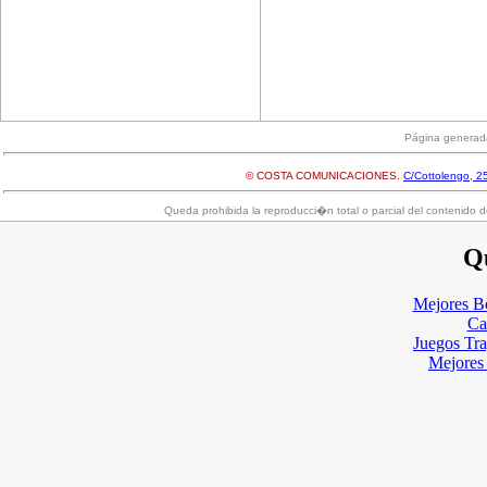
Página generad
© COSTA COMUNICACIONES.
C/Cottolengo, 25
Queda prohibida la reproducci�n total o parcial del contenido d
Qu
Mejores B
Ca
Juegos Tr
Mejores