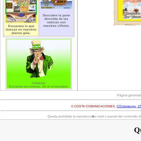
Descubre la parte
divertida de las
noticias con
nuestras viñetas.
Encuentra lo que
buscas en nuestros
planos guía.
Colabora.
Envíanos tus noticias. Se tú el reportero.
Página generad
© COSTA COMUNICACIONES.
C/Cottolengo, 25
Queda prohibida la reproducci�n total o parcial del contenido d
Qu