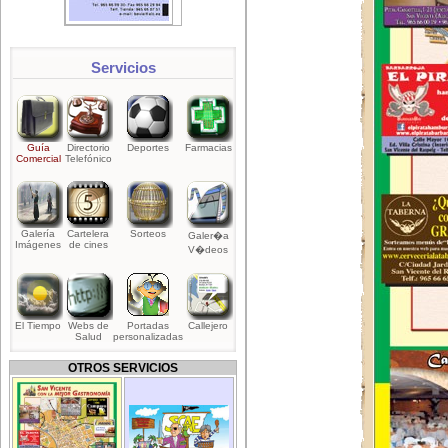
Servicios
Guía
Directorio
Deportes
Farmacias
Comercial
Telefónico
Galería
Cartelera
Sorteos
Galer�a
Imágenes
de cines
V�deos
El Tiempo
Webs de
Portadas
Callejero
Salud
personalizadas
OTROS SERVICIOS