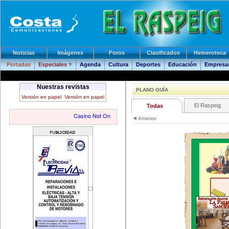
Noticias
Imágenes
Foros
Clasificados
Hemeroteca
Portadas
Especiales
Agenda
Cultura
Deportes
Educación
Empresas
Nuestras revistas
PLANO GUÍA
Versión en papel
Versión en papel
El Raspeig
Todas
Anterior