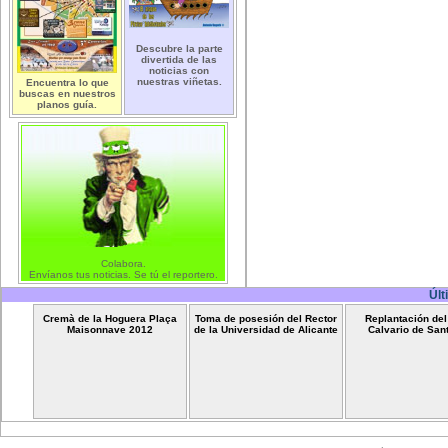
Descubre la parte
divertida de las
noticias con
nuestras viñetas.
Encuentra lo que
buscas en nuestros
planos guía.
Colabora.
Envíanos tus noticias. Se tú el reportero.
Últ
Cremà de la Hoguera Plaça
Toma de posesión del Rector
Replantación de
Maisonnave 2012
de la Universidad de Alicante
Calvario de San