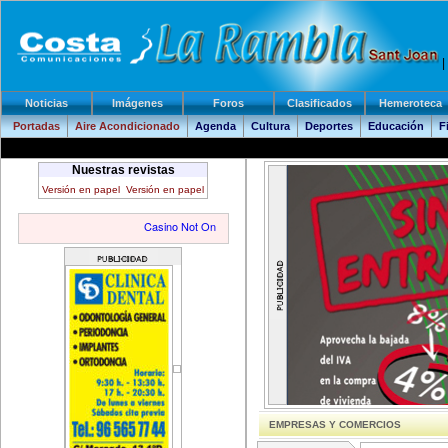
|
Noticias
Imágenes
Foros
Clasificados
Hemeroteca
Portadas
Aire Acondicionado
Agenda
Cultura
Deportes
Educación
F
Nuestras revistas
Versión en papel
Versión en papel
EMPRESAS Y COMERCIOS