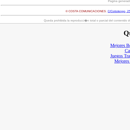
Página generad
© COSTA COMUNICACIONES.
C/Cottolengo, 25
Queda prohibida la reproducci�n total o parcial del contenido d
Qu
Mejores B
Ca
Juegos Tr
Mejores