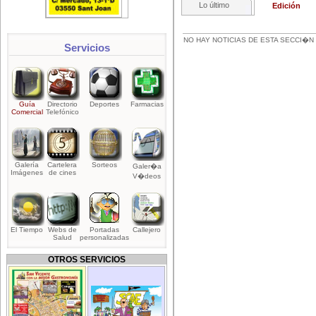
Lo último
Edición
NO HAY NOTICIAS DE ESTA SECCI�N 
Servicios
Guía
Directorio
Deportes
Farmacias
Comercial
Telefónico
Galería
Cartelera
Sorteos
Galer�a
Imágenes
de cines
V�deos
El Tiempo
Webs de
Portadas
Callejero
Salud
personalizadas
OTROS SERVICIOS