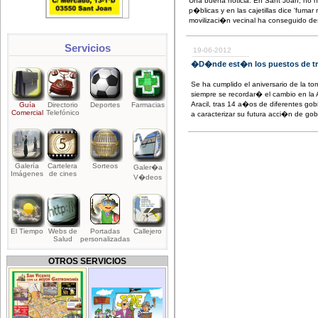
Una buena noticia. En Sant Joan; no h
p�blicas y en las cajetillas dice 'fumar 
movilizaci�n vecinal ha conseguido de
Servicios
19-06-2012
�D�nde est�n los puestos de tra
Se ha cumplido el aniversario de la 
siempre se recordar� el cambio en la 
Aracil, tras 14 a�os de diferentes go
Guía
Directorio
Deportes
Farmacias
Comercial
Telefónico
a caracterizar su futura acci�n de gob
Galería
Cartelera
Sorteos
Galer�a
Imágenes
de cines
V�deos
El Tiempo
Webs de
Portadas
Callejero
Salud
personalizadas
OTROS SERVICIOS