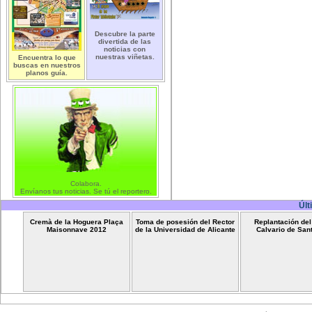
Descubre la parte
divertida de las
noticias con
nuestras viñetas.
Encuentra lo que
buscas en nuestros
planos guía.
Colabora.
Envíanos tus noticias. Se tú el reportero.
Últ
Cremà de la Hoguera Plaça
Toma de posesión del Rector
Replantación de
Maisonnave 2012
de la Universidad de Alicante
Calvario de San