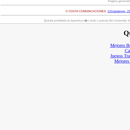
Página generad
© COSTA COMUNICACIONES.
C/Cottolengo, 25
Queda prohibida la reproducci�n total o parcial del contenido d
Qu
Mejores B
Ca
Juegos Tr
Mejores