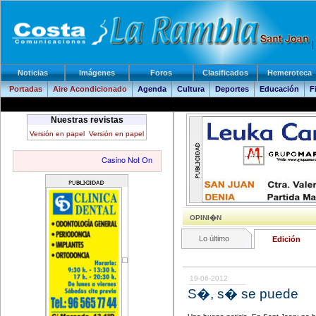
|
Noticias
Imágenes
Foros
Clasificados
Hemeroteca
Portadas
Aire Acondicionado
Agenda
Cultura
Deportes
Educación
F
Nuestras revistas
Versión en papel
Versión en papel
OPINI�N
Lo último
Edición
19-06-2012
S�, s� se puede