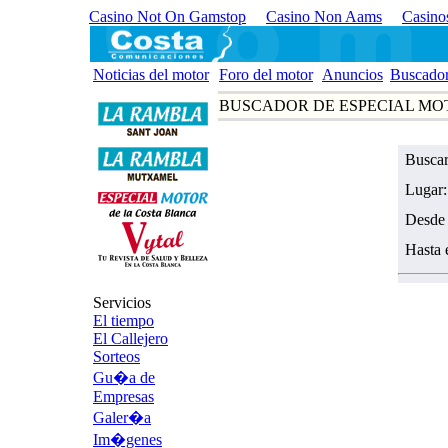
Casino Not On Gamstop
Casino Non Aams
Casino
Noticias del motor
Foro del motor
Anuncios
Buscado
BUSCADOR DE ESPECIAL MO
Buscar
Lugar:
Desde 
Hasta e
Servicios
El tiempo
El Callejero
Sorteos
Gu�a de
Empresas
Galer�a
Im�genes