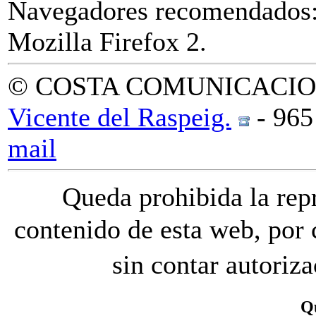
Navegadores recomendados: 
Mozilla Firefox 2.
© COSTA COMUNICACIO
Vicente del Raspeig.
- 96
mail
Queda prohibida la rep
contenido de esta web, por
sin contar autoriz
Qu