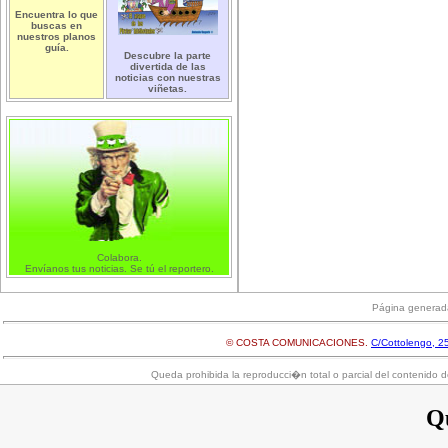
Encuentra lo que
buscas en
nuestros planos
guía.
Descubre la parte
divertida de las
noticias con nuestras
viñetas.
Colabora.
Envíanos tus noticias. Se tú el reportero.
Página generad
© COSTA COMUNICACIONES.
C/Cottolengo, 25
Queda prohibida la reproducci�n total o parcial del contenido d
Qu