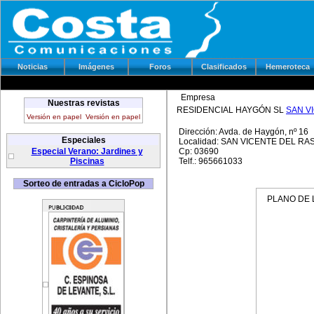
Noticias
Imágenes
Foros
Clasificados
Hemeroteca
Empresa
Nuestras revistas
RESIDENCIAL HAYGÓN SL
SAN V
Versión en papel
Versión en papel
Dirección: Avda. de Haygón, nº 16
Especiales
Localidad: SAN VICENTE DEL RA
Especial Verano: Jardines y
Cp: 03690
Piscinas
Telf.: 965661033
Sorteo de entradas a CicloPop
PLANO DE L