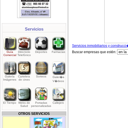
Servicios
Servicios inmobiliarios y construcc
Buscar empresas que estén:
Guía
Directorio
Deportes
Farmacias
Comercial
Telefónico
Galería
Cartelera
Sorteos
Galer�a
Imágenes
de cines
V�deos
El Tiempo
Webs de
Portadas
Callejero
Salud
personalizadas
OTROS SERVICIOS