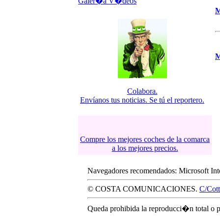
Galer�a V�deos
M
M
Colabora.
Envíanos tus noticias. Se tú el reportero.
Compre los mejores coches de la comarca
a los mejores precios.
Navegadores recomendados: Microsoft Inter
© COSTA COMUNICACIONES.
C/Cott
Queda prohibida la reproducci�n total o pa