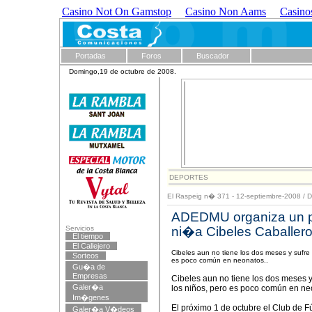
Casino Not On Gamstop
Casino Non Aams
Casino
Portadas
Foros
Buscador
Domingo,19 de octubre de 2008.
DEPORTES
El Raspeig n� 371 - 12-septiembre-2008
/
D
ADEDMU organiza un par
Servicios
ni�a Cibeles Caballer
El tiempo
El Callejero
Cibeles aun no tiene los dos meses y sufre
Sorteos
es poco común en neonatos..
Gu�a de
Empresas
Cibeles aun no tiene los dos meses y
Galer�a
los niños, pero es poco común en ne
Im�genes
El próximo 1 de octubre el Club de F
Galer�a V�deos