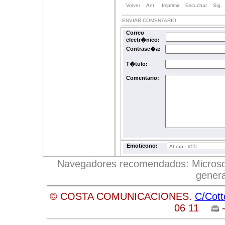
Volver
Ant.
Imprimir
Escuchar
Sig.
ENVIAR COMENTARIO
Correo
electr�nico:
Contrase�a:
T�tulo:
Comentario:
Emoticono:
Navegadores recomendados: Microsoft 
genera
© COSTA COMUNICACIONES.
C/Cott
06 11
-