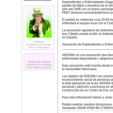
Dependientes y Enfermedades Dege
partido de fútbol a beneficio de la n
julio del 2008 con un tumor cance
PNET (tumores neuroectodérmicos pri
El partido se celebrará a las 20:00
enfrentará el equipo local con el Clu
La asociación agradece de antemano 
que Cibeles pueda recibir un tratami
en España.
Colabora.
Asociación de Dependientes y Enfe
Envíanos tus noticias.
Se tú el reportero.
____________________________
ADEDMU es una asociación que tiene
enfermedad dependiente o degenerati
Compre los mejores
coches de la comarca
Esta asociación está inscrita desde e
a los mejores precios.
la Generalitat Valenciana.
Los objetivo de ADEDMU son promover
reconocimiento social de personas a
la total aplicación de la ley 39/200
personal y atención a personas en s
construcción de un Centro de Día, ent
Para más información llamar a Juani
Podéis realizar vuestras donaciones
Santander (0049/ 4558/ 96/ 2790003