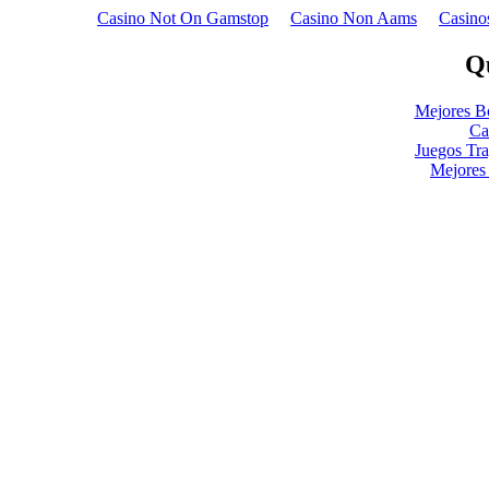
Casino Not On Gamstop
Casino Non Aams
Casino
Qu
Mejores B
Ca
Juegos Tr
Mejores